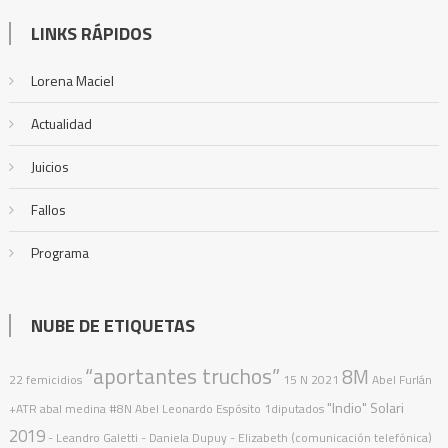
LINKS RÁPIDOS
Lorena Maciel
Actualidad
Juicios
Fallos
Programa
NUBE DE ETIQUETAS
“aportantes truchos”
8M
22 femicidios
15 N
2021
Abel Furlán
"Indio" Solari
+ATR
abal medina
#8N
Abel Leonardo Espósito
1diputados
2019
- Leandro Galetti - Daniela Dupuy - Elizabeth (comunicación telefónica)