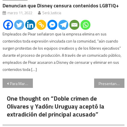
Denuncian que Disney censura contenidos LGBTIQ+
marzo 11, 2022
Será Justicia
Empleados de Pixar señalaron que la empresa elimina en sus
contenidos toda expresión vinculada con la comunidad, “aún cuando
surgen protestas de los equipos creativos y de los líderes ejecutivos”
durante el proceso de producción. A través de un comunicado público,
empleados de Pixar acusaron a Disney de censurar y eliminar en sus
contenidos toda […]
Navegación
Para Marcos Peña, la decisión de la Corte sobre Cristina genera “sensación de impunidad”
Presentan nuevos perros que buscarán explosivos, drogas y personas perdidas
de
One thought on “
Doble crimen de
entradas
Olivares y Yadón: Uruguay aceptó la
extradición del principal acusado
”