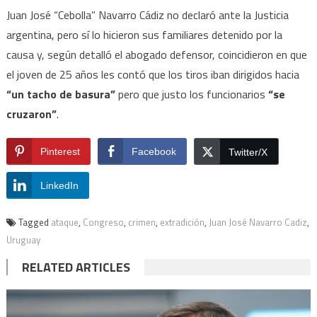
Juan José “Cebolla” Navarro Cádiz no declaró ante la Justicia
argentina, pero sí lo hicieron sus familiares detenido por la
causa y, según detalló el abogado defensor, coincidieron en que
el joven de 25 años les contó que los tiros iban dirigidos hacia
“un tacho de basura”
pero que justo los funcionarios
“se
cruzaron”
.
Pinterest
Facebook
Twitter/X
LinkedIn
Tagged
ataque
,
Congreso
,
crimen
,
extradición
,
Juan José Navarro Cadiz
,
Uruguay
RELATED ARTICLES