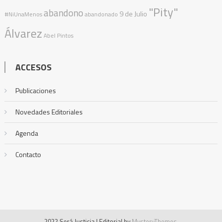
"Pity"
abandono
9 de Julio
#NiUnaMenos
abandonado
Álvarez
Abel Pintos
ACCESOS
Publicaciones
Novedades Editoriales
Agenda
Contacto
2022 Será Justicia
|
Editorial by
MysteryThemes
.