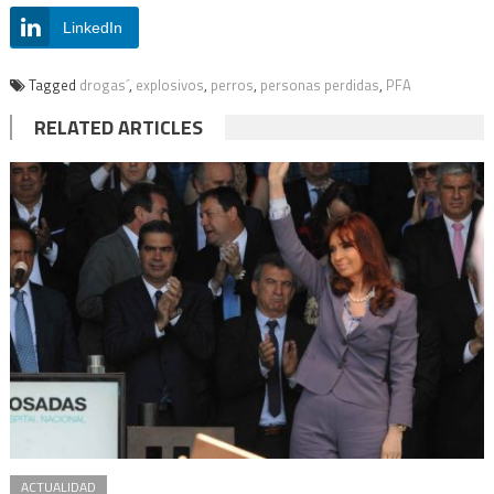
LinkedIn
Tagged
drogas´
,
explosivos
,
perros
,
personas perdidas
,
PFA
RELATED ARTICLES
ACTUALIDAD