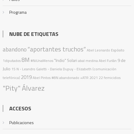
Programa
NUBE DE ETIQUETAS
“aportantes truchos”
abandono
Abel Leonardo Espósito
8M
"Indio" Solari
9 de
1diputados
#NiUnaMenos
abal medina
Abel Furlán
Julio
15 N
- Leandro Galetti - Daniela Dupuy - Elizabeth (comunicación
2019
telefónica)
Abel Pintos
#8N
abandonado
+ATR
2021
22 femicidios
"Pity" Álvarez
ACCESOS
Publicaciones