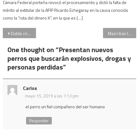
Cámara Federal porteña revocó el procesamiento y dictó la falta de
mérito al extitular de la AFIP Ricardo Echegaray en la causa conocida
como la “ruta del dinero K”, en la que es […]
Navegación
Doble crimen de Olivares y Yadón: Uruguay aceptó la extradición del principal acusado
Macri tras la resolución de la Corte: “No queremos que haya impunidad”
de
One thought on “
Presentan nuevos
entradas
perros que buscarán explosivos, drogas y
personas perdidas
”
Carlos
mayo 15, 2019 a las 7:13 pm
el perro un fiel compañero del ser humano
Responder