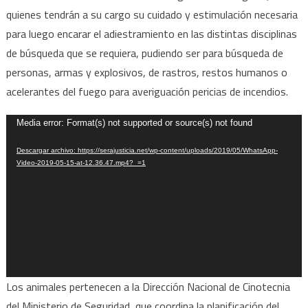
quienes tendrán a su cargo su cuidado y estimulación necesaria
para luego encarar el adiestramiento en las distintas disciplinas
de búsqueda que se requiera, pudiendo ser para búsqueda de
personas, armas y explosivos, de rastros, restos humanos o
acelerantes del fuego para averiguación pericias de incendios.
Reproductor
Media error: Format(s) not supported or source(s) not found
de
Descargar archivo: https://serajusticia.net/wp-content/uploads/2019/05/WhatsApp-
vídeo
Video-2019-05-15-at-12.36.47.mp4?_=1
Los animales pertenecen a la Dirección Nacional de Cinotecnia
del Ministerio de Seguridad, que coordina la planificación del