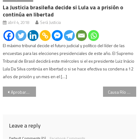
La Justicia brasileña decide si Lula va a prisión o
continúa en libertad
abril 4, 2018
Será Justicia
El máximo tribunal decide el futuro judicial y político del líder de las
encuestas para las elecciones presidenciales de este año. El Supremo
Tribunal de Brasil decidirá este miércoles si el ex presidente Luiz Inácio
Lula Da Silva continúa en libertad o si se hace efectiva su condena a 12
años de prisión y un mes en el […]
Navegación
Aprobaron el salvataje de la empresa Oil Combustibles
Causa Río Turbio: ordenaron la detención de Roberto Baratta pero aún no se hará efectiva
de
entradas
Leave a reply
Default Comments (0)
Facebook Comments