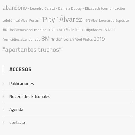
abandono
- Leandro Galetti - Daniela Dupuy - Elizabeth (comunicación
"Pity" Álvarez
telefónica)
Abel Furlán
#8N
Abel Leonardo Espósito
9 de Julio
#NiUnaMenos
abal medina
2021
+ATR
1diputados
15 N
22
8M
2019
"Indio" Solari
femicidios
abandonado
Abel Pintos
“aportantes truchos”
ACCESOS
Publicaciones
Novedades Editoriales
Agenda
Contacto