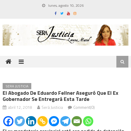
Skip
lunes, agosto 10, 2026
to
content
SERA JUSTICIA
El Abogado De Eduardo Fellner Aseguró Que El Ex
Gobernador Se Entregará Esta Tarde
abril 12, 2018
Será Justicia
Comment(0)
El ex mandatario provincial está con pedido de detención