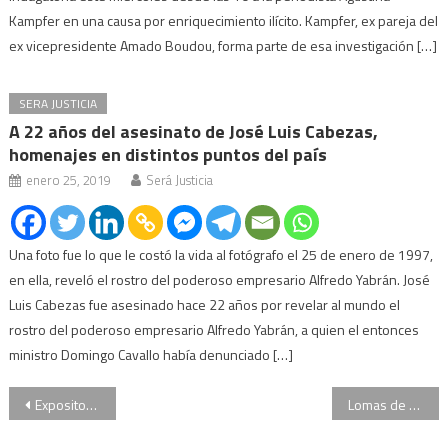
Kampfer en una causa por enriquecimiento ilícito. Kampfer, ex pareja del
ex vicepresidente Amado Boudou, forma parte de esa investigación […]
SERA JUSTICIA
A 22 años del asesinato de José Luis Cabezas,
homenajes en distintos puntos del país
enero 25, 2019
Será Justicia
Una foto fue lo que le costó la vida al fotógrafo el 25 de enero de 1997,
en ella, reveló el rostro del poderoso empresario Alfredo Yabrán. José
Luis Cabezas fue asesinado hace 22 años por revelar al mundo el
rostro del poderoso empresario Alfredo Yabrán, a quien el entonces
ministro Domingo Cavallo había denunciado […]
Navegación
Expositores, marchas y contramarchas: comienza el debate por el aborto en el Congreso
Lomas de Zamora: violaron a una joven en el mismo lugar donde mataron a Anahí Benítez
de