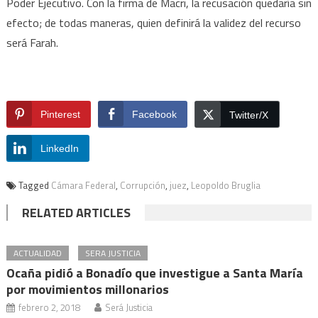
Poder Ejecutivo. Con la firma de Macri, la recusación quedaría sin
efecto; de todas maneras, quien definirá la validez del recurso
será Farah.
Pinterest
Facebook
Twitter/X
LinkedIn
Tagged
Cámara Federal
,
Corrupción
,
juez
,
Leopoldo Bruglia
RELATED ARTICLES
ACTUALIDAD
SERA JUSTICIA
Ocaña pidió a Bonadío que investigue a Santa María
por movimientos millonarios
febrero 2, 2018
Será Justicia