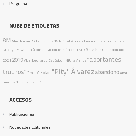
Programa
NUBE DE ETIQUETAS
8M
Abel Furlán
22 femicidios
15 N
Abel Pintos
- Leandro Galetti - Daniela
9 de Julio
Dupuy - Elizabeth (comunicación telefónica)
+ATR
abandonado
“aportantes
2019
2021
Abel Leonardo Espósito
#NiUnaMenos
"Pity" Álvarez
truchos”
abandono
"Indio" Solari
abal
medina
1diputados
#8N
ACCESOS
Publicaciones
Novedades Editoriales