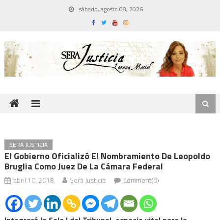
Skip
sábado, agosto 08, 2026
to
content
SERA JUSTICIA
El Gobierno Oficializó El Nombramiento De Leopoldo
Bruglia Como Juez De La Cámara Federal
abril 10, 2018
Será Justicia
Comment(0)
Integrará la Sala I del Tribunal, espacio vital para la