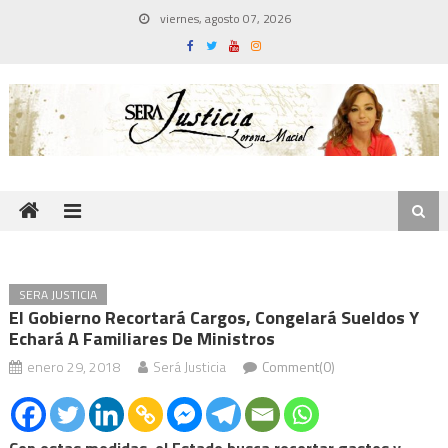
Skip
viernes, agosto 07, 2026
to
content
SERA JUSTICIA
El Gobierno Recortará Cargos, Congelará Sueldos Y
Echará A Familiares De Ministros
enero 29, 2018
Será Justicia
Comment(0)
Con estas medidas, el Estado busca recortar gastos y