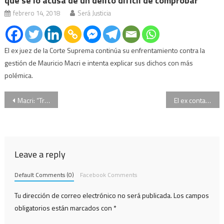
que se lo acusa de un delito difícil de comprobar
febrero 14, 2018
Será Justicia
El ex juez de la Corte Suprema continúa su enfrentamiento contra la
gestión de Mauricio Macri e intenta explicar sus dichos con más
polémica.
Navegación
Macri: “Triaca reconoció el error y es algo que valoro”
El ex contador de los Kirchner ampliará su declaración tras un cambio de abogado
de
entradas
Leave a reply
Default Comments (0)
Facebook Comments
Tu dirección de correo electrónico no será publicada.
Los campos
obligatorios están marcados con
*