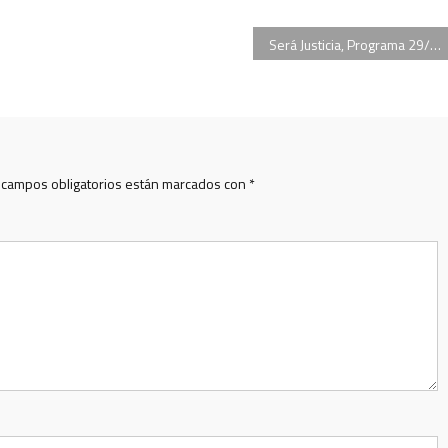
Será Justicia, Programa 29/10/2013, Nicolás Cassese, Lic, Delia Sobrero
 campos obligatorios están marcados con
*