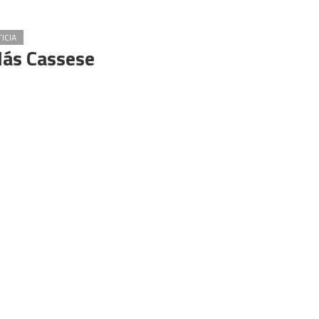
ICIA
olás Cassese