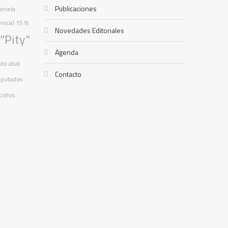
Publicaciones
aniela
ónica)
15 N
Novedades Editoriales
"Pity"
Agenda
ado
abal
Contacto
iputados
cidios