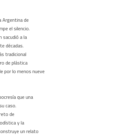
la Argentina de
e el silencio.
n sacudió a la
nte décadas.
ás tradicional
ro de plástica
de por lo menos nueve
pocresía que una
su caso.
creto de
odística y la
construye un relato