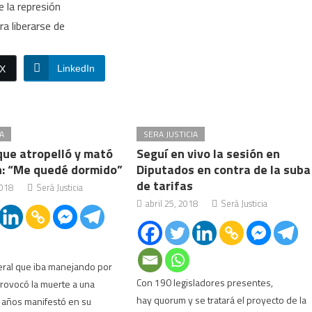
e la represión
ra liberarse de
LinkedIn
/X
A
SERA JUSTICIA
 que atropelló y mató
Seguí en vivo la sesión en
: “Me quedé dormido”
Diputados en contra de la suba
de tarifas
018
Será Justicia
abril 25, 2018
Será Justicia
eral que iba manejando por
Con 190 legisladores presentes,
rovocó la muerte a una
hay quorum y se tratará el proyecto de la
 años manifestó en su