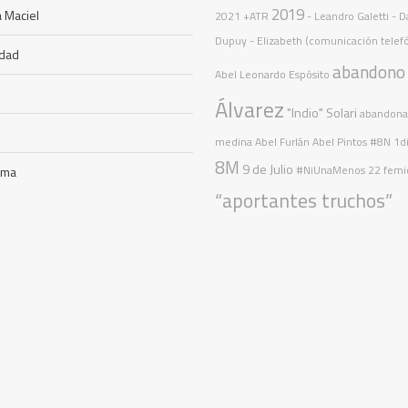
2019
 Maciel
2021
+ATR
- Leandro Galetti - D
Dupuy - Elizabeth (comunicación telef
idad
abandono
Abel Leonardo Espósito
Álvarez
"Indio" Solari
abandon
medina
Abel Furlán
Abel Pintos
#8N
1d
8M
9 de Julio
#NiUnaMenos
22 femi
ama
“aportantes truchos”