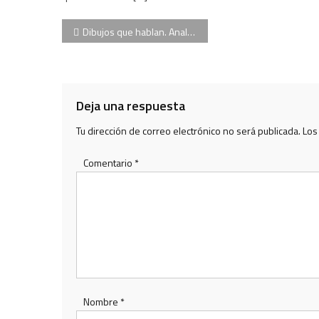
Navegación
Dibujos que hablan. Analía Boscato, Inés Ortalli y Delia Sobrero
de
entradas
Deja una respuesta
Tu dirección de correo electrónico no será publicada.
Los
Comentario
*
Nombre
*