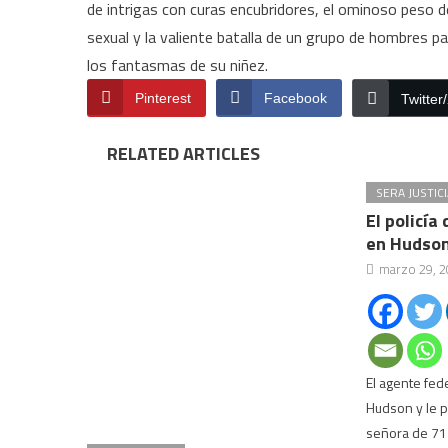
de intrigas con curas encubridores, el ominoso peso d
sexual y la valiente batalla de un grupo de hombres pa
los fantasmas de su niñez.
Pinterest
Facebook
Twitter
RELATED ARTICLES
SERA JUSTICI
El policía
en Hudson
marzo 29, 2
El agente fed
Hudson y le p
señora de 71