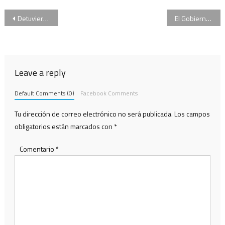
Navegación
Detuvieron a Marcelo D’Alessio, el abogado acusado de pedir coimas
El Gobierno busca ampliar la base de datos de ADN para delincuentes peligrosos
de
entradas
Leave a reply
Default Comments (0)
Facebook Comments
Tu dirección de correo electrónico no será publicada.
Los campos
obligatorios están marcados con
*
Comentario
*