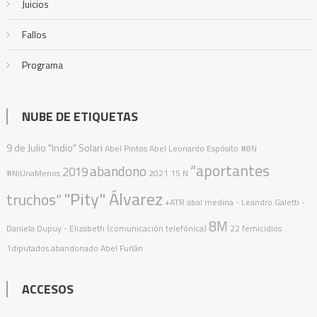
Juicios
Fallos
Programa
NUBE DE ETIQUETAS
9 de Julio
"Indio" Solari
Abel Pintos
Abel Leonardo Espósito
#8N
“aportantes
abandono
2019
#NiUnaMenos
2021
15 N
"Pity" Álvarez
truchos”
+ATR
abal medina
- Leandro Galetti -
8M
Daniela Dupuy - Elizabeth (comunicación telefónica)
22 femicidios
1diputados
abandonado
Abel Furlán
ACCESOS