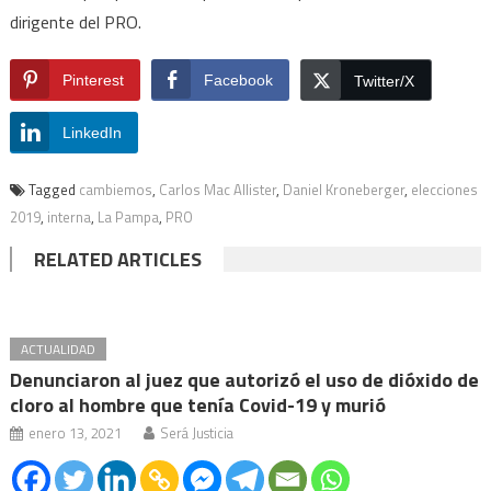
dirigente del PRO.
Pinterest
Facebook
Twitter/X
LinkedIn
Tagged
cambiemos
,
Carlos Mac Allister
,
Daniel Kroneberger
,
elecciones
2019
,
interna
,
La Pampa
,
PRO
RELATED ARTICLES
ACTUALIDAD
Denunciaron al juez que autorizó el uso de dióxido de
cloro al hombre que tenía Covid-19 y murió
enero 13, 2021
Será Justicia