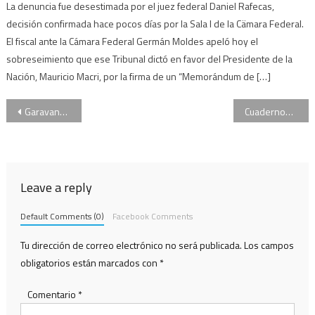
La denuncia fue desestimada por el juez federal Daniel Rafecas,
decisión confirmada hace pocos días por la Sala I de la Cämara Federal.
El fiscal ante la Cámara Federal Germán Moldes apeló hoy el
sobreseimiento que ese Tribunal dictó en favor del Presidente de la
Nación, Mauricio Macri, por la firma de un “Memorándum de […]
Navegación
Garavano reiteró su defensa a la imputabilidad de jóvenes de 15 años
Cuadernos: Casación revisará las prisiones preventivas de Cristina Kirchner y Julio De Vido
de
entradas
Leave a reply
Default Comments (0)
Facebook Comments
Tu dirección de correo electrónico no será publicada.
Los campos
obligatorios están marcados con
*
Comentario
*