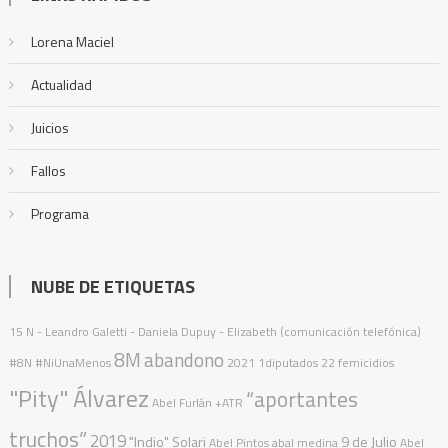
Lorena Maciel
Actualidad
Juicios
Fallos
Programa
NUBE DE ETIQUETAS
15 N
- Leandro Galetti - Daniela Dupuy - Elizabeth (comunicación telefónica)
8M
abandono
#8N
#NiUnaMenos
2021
1diputados
22 femicidios
"Pity" Álvarez
“aportantes
Abel Furlán
+ATR
truchos”
2019
"Indio" Solari
9 de Julio
Abel Pintos
abal medina
Abel