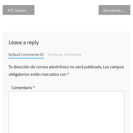
Navegación
El Gobierno presenta un proyecto para derogar los impuestos internos en las tarifas de los servicios públicos
Brindarán asistencia jurídica gratuita en la Feria del Libro
de
entradas
Leave a reply
Default Comments (0)
Facebook Comments
Tu dirección de correo electrónico no será publicada.
Los campos
obligatorios están marcados con
*
Comentario
*