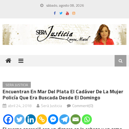
Skip
sábado, agosto 08, 2026
to
content
SERA JUSTICIA
Encuentran En Mar Del Plata El Cadáver De La Mujer
Policía Que Era Buscada Desde El Domingo
abril 24, 2018
Será Justicia
Comment(0)
El cuerpo apareció con un disparo en la cabeza y un arma