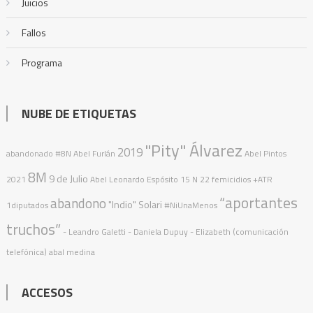
Juicios
Fallos
Programa
NUBE DE ETIQUETAS
"Pity" Álvarez
2019
abandonado
#8N
Abel Furlán
Abel Pintos
8M
9 de Julio
2021
Abel Leonardo Espósito
15 N
22 femicidios
+ATR
“aportantes
abandono
"Indio" Solari
1diputados
#NiUnaMenos
truchos”
- Leandro Galetti - Daniela Dupuy - Elizabeth (comunicación
telefónica)
abal medina
ACCESOS