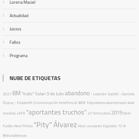
Lorena Maciel
Actualidad
Juicios
Fallos
Programa
NUBE DE ETIQUETAS
8M
abandono
"Indio" Solari
9 de Julio
2021
- Leandro Galetti - Daniela
Dupuy - Elizabeth (comunicación telefónica)
#8N
1diputados
abandonado
abal
“aportantes truchos”
2019
medina
+ATR
22 femicidios
Abel
"Pity" Álvarez
Furlán
Abel Pintos
Abel Leonardo Espósito
15 N
#NiUnaMenos