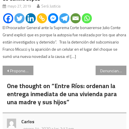
mayo 27, 2019
Será Justicia
El Procurador General ante la Suprema Corte bonaerense Julio Conte
Grand explicó que es porque la autopsia fue realizada por los que ahora
están investigados y detenido”. Tras la detención del subcomisario
Franco Micucci y la aparición de un celular en el lugar del choque se
sumó una nueva novedad a la causa: el […]
Navegación
Proponen que los protectores solares tengan cobertura médica en Buenos Aires
Denuncian a Alberto Fernández, Cafiero y Guzmán por la designación de un director del Banco Nación
de
One thought on “
Entre Ríos: ordenan la
entradas
entrega inmediata de una vivienda para
una madre y sus hijos
”
Carlos
enero 14, 2020 a las 7:17 pm