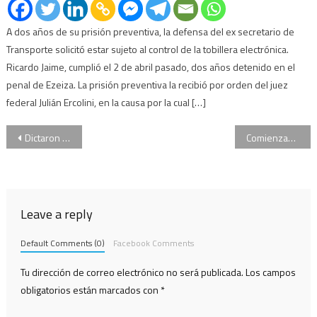
A dos años de su prisión preventiva, la defensa del ex secretario de
Transporte solicitó estar sujeto al control de la tobillera electrónica.
Ricardo Jaime, cumplió el 2 de abril pasado, dos años detenido en el
penal de Ezeiza. La prisión preventiva la recibió por orden del juez
federal Julián Ercolini, en la causa por la cual […]
Navegación
Dictaron secreto de sumario en la causa por abusos sexuales en el club Independiente
Comienzan las declaraciones en el caso Pérez Volpin
de
entradas
Leave a reply
Default Comments (0)
Facebook Comments
Tu dirección de correo electrónico no será publicada.
Los campos
obligatorios están marcados con
*