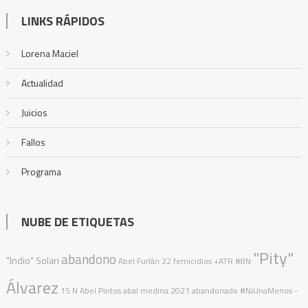
LINKS RÁPIDOS
Lorena Maciel
Actualidad
Juicios
Fallos
Programa
NUBE DE ETIQUETAS
"Pity"
abandono
"Indio" Solari
Abel Furlán
22 femicidios
+ATR
#8N
Álvarez
15 N
Abel Pintos
abal medina
2021
abandonado
#NiUnaMenos
-