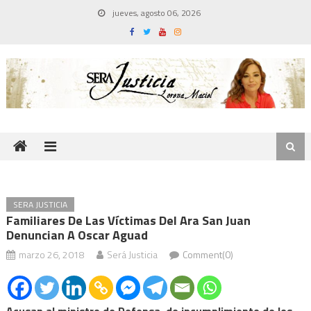
Skip
jueves, agosto 06, 2026
to
content
SERA JUSTICIA
Familiares De Las Víctimas Del Ara San Juan
Denuncian A Oscar Aguad
marzo 26, 2018
Será Justicia
Comment(0)
Acusan al ministro de Defensa, de incumplimiento de los