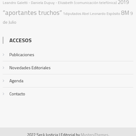
2019
Leandro Galetti - Daniela Dupuy - Elizabeth (comunicación telefónica)
“aportantes truchos”
8M
9
1diputados
Abel Leonardo Espósito
de Julio
ACCESOS
Publicaciones
Novedades Editoriales
Agenda
Contacto
2022 Será Justicia
|
Editorial by
MysteryThemes
.