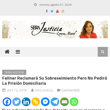
Skip
viernes, agosto 07, 2026
to
content
SERA JUSTICIA
Fellner Reclamará Su Sobreseimiento Pero No Pedirá
La Prisión Domiciliaria
abril 13, 2018
Será Justicia
Comment(0)
El ex gobernador jujeño fue detenido ayer en el regreso a