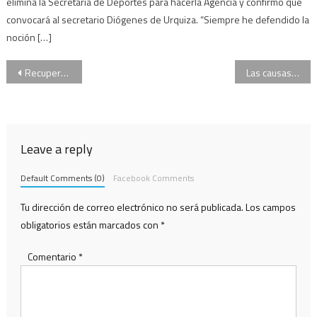
elimina la Secretaría de Deportes para hacerla Agencia y confirmó que
convocará al secretario Diógenes de Urquiza. “Siempre he defendido la
noción […]
Navegación
Recuperó su libertad uno de los acusados por los abusos en el instituto Próvolo
Las causas contra Cristina Kirchner se tramitarán por separado
de
entradas
Leave a reply
Default Comments (0)
Facebook Comments
Tu dirección de correo electrónico no será publicada.
Los campos
obligatorios están marcados con
*
Comentario
*