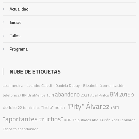
Actualidad
Juicios
Fallos
Programa
NUBE DE ETIQUETAS
abal medina
- Leandro Galetti - Daniela Dupuy - Elizabeth (comunicación
abandono
8M
2019
9
telefónica)
#NiUnaMenos
15 N
2021
Abel Pintos
"Pity" Álvarez
de Julio
"Indio" Solari
22 femicidios
+ATR
“aportantes truchos”
#8N
1diputados
Abel Furlán
Abel Leonardo
Espósito
abandonado