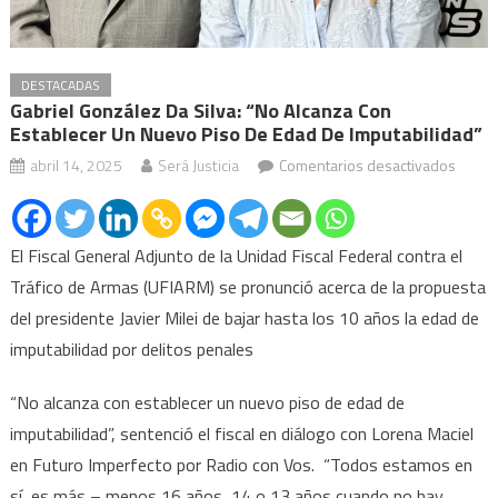
DESTACADAS
Gabriel González Da Silva: “No Alcanza Con
Establecer Un Nuevo Piso De Edad De Imputabilidad”
en
abril 14, 2025
Será Justicia
Comentarios desactivados
Gabrie
Gonzá
Da
El Fiscal General Adjunto de la Unidad Fiscal Federal contra el
Silva:
Tráfico de Armas (UFIARM) se pronunció acerca de la propuesta
“No
del presidente Javier Milei de bajar hasta los 10 años la edad de
alcanz
imputabilidad por delitos penales
con
establ
“No alcanza con establecer un nuevo piso de edad de
un
imputabilidad”, sentenció el fiscal en diálogo con Lorena Maciel
nuevo
en Futuro Imperfecto por Radio con Vos. “Todos estamos en
piso
sí, es más – menos 16 años, 14 o 13 años cuando no hay
de