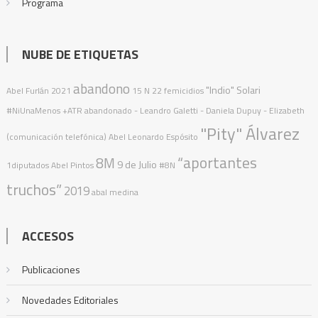
Programa
NUBE DE ETIQUETAS
abandono
"Indio" Solari
Abel Furlán
2021
15 N
22 femicidios
#NiUnaMenos
+ATR
abandonado
- Leandro Galetti - Daniela Dupuy - Elizabeth
"Pity" Álvarez
(comunicación telefónica)
Abel Leonardo Espósito
“aportantes
8M
9 de Julio
1diputados
Abel Pintos
#8N
truchos”
2019
abal medina
ACCESOS
Publicaciones
Novedades Editoriales