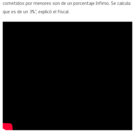
cometidos por menores son de un porcentaje ínfimo. Se calcula
que es de un 3%”, explicó el fiscal.