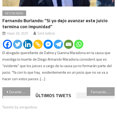
DESTACADAS
Fernando Burlando: “Si yo dejo avanzar este juicio
termina con impunidad”
mayo 26, 2025
Será Justicia
El abogado querellante de Dalma y Gianina Maradona en la causa que
investiga la muerte de Diego Armando Maradona consideró que es
“evidente” que los jueces a cargo de la causa ya no formarán parte del
juicio. “Ya con lo que hay, evidentemente es un juicio que no se va a
hacer con estos jueces. […]
Navegación
Durante toda la semana la UBA brinda servicios de salud y asesoramiento a la comunidad
Fernando Burlando acusó a Agustina Cosachov de darle medicación a Maradona como “si fuera un perro”
ÚLTIMOS TWETS
de
Tweets by serajusticia
entradas