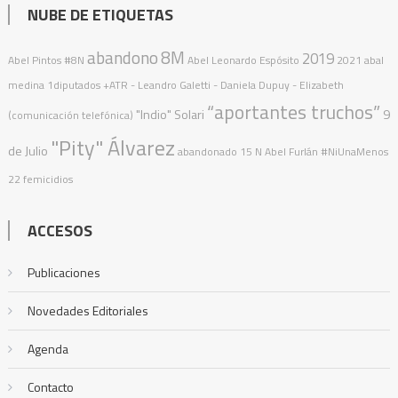
NUBE DE ETIQUETAS
abandono
8M
2019
Abel Pintos
#8N
Abel Leonardo Espósito
2021
abal
medina
1diputados
+ATR
- Leandro Galetti - Daniela Dupuy - Elizabeth
“aportantes truchos”
"Indio" Solari
9
(comunicación telefónica)
"Pity" Álvarez
de Julio
abandonado
15 N
Abel Furlán
#NiUnaMenos
22 femicidios
ACCESOS
Publicaciones
Novedades Editoriales
Agenda
Contacto