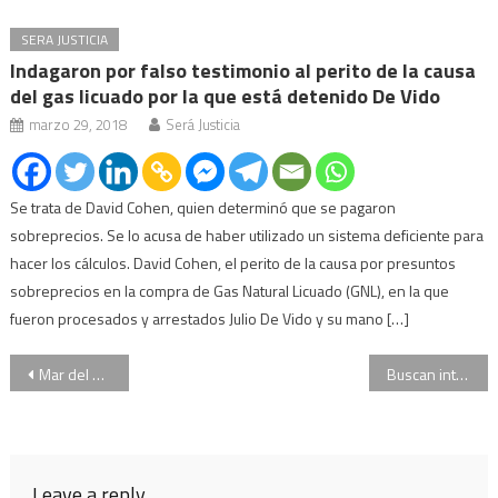
SERA JUSTICIA
Indagaron por falso testimonio al perito de la causa
del gas licuado por la que está detenido De Vido
marzo 29, 2018
Será Justicia
Se trata de David Cohen, quien determinó que se pagaron
sobreprecios. Se lo acusa de haber utilizado un sistema deficiente para
hacer los cálculos. David Cohen, el perito de la causa por presuntos
sobreprecios en la compra de Gas Natural Licuado (GNL), en la que
fueron procesados y arrestados Julio De Vido y su mano […]
Navegación
Mar del Plata: detuvieron al “Rey de las pastillas”
Buscan intensamente a una odontóloga desaparecida en La Plata
de
entradas
Leave a reply