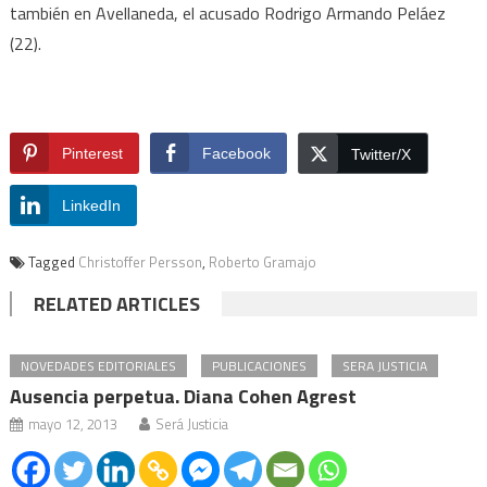
también en Avellaneda, el acusado Rodrigo Armando Peláez
(22).
Pinterest
Facebook
Twitter/X
LinkedIn
Tagged
Christoffer Persson
,
Roberto Gramajo
RELATED ARTICLES
NOVEDADES EDITORIALES
PUBLICACIONES
SERA JUSTICIA
Ausencia perpetua. Diana Cohen Agrest
mayo 12, 2013
Será Justicia