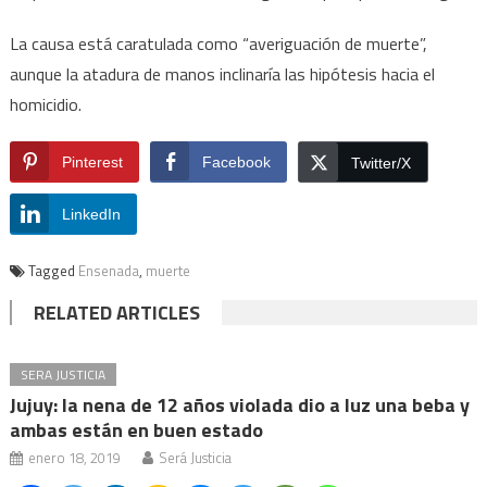
La causa está caratulada como “averiguación de muerte”,
aunque la atadura de manos inclinaría las hipótesis hacia el
homicidio.
Pinterest
Facebook
Twitter/X
LinkedIn
Tagged
Ensenada
,
muerte
RELATED ARTICLES
SERA JUSTICIA
Jujuy: la nena de 12 años violada dio a luz una beba y
ambas están en buen estado
enero 18, 2019
Será Justicia