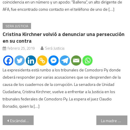
coincidencia en un número y un apodo: “Ballena”, un alto dirigente de
AFA, fue encontrado como contacto en el teléfono de uno de […]
SERA JUSTICIA
Cristina Kirchner volvió a denunciar una persecución
en su contra
febrero 25, 2019
Será Justicia
La expresidenta está rumbo a los tribunales de Comodoro Py donde
deberá responder por varias acusaciones que se desprenden de la
causa de los cuadernos de la corrupción. La senadora de Unidad
Ciudadana, Cristina Kirchner, vuelve a enfrentar a la Justicia en los
tribunales federales de Comodoro Py. La espera el juez Claudio
Bonadio, quien la […]
Navegación
Escándalo en Boca: las dos bailarinas presentaron la denuncia judicial
La madre de Abril Sosa asegura que el detenido ya había querido seducir a otra de sus hijas