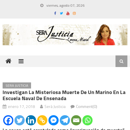
Skip
viernes, agosto 07, 2026
to
content
SERA JUSTICIA
Investigan La Misteriosa Muerte De Un Marino En La
Escuela Naval De Ensenada
enero 17, 2018
Será Justicia
Comment(0)
La causa está caratulada como “averiguación de muerte”.