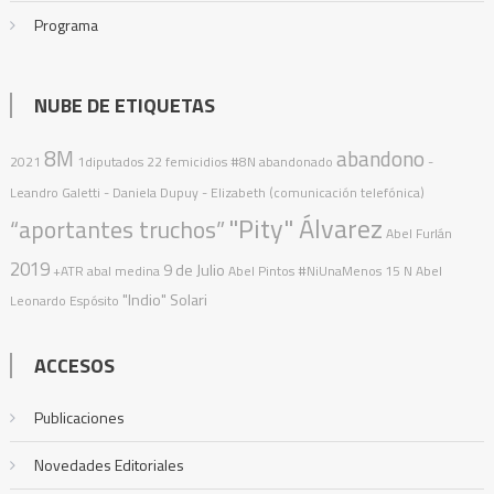
Programa
NUBE DE ETIQUETAS
8M
abandono
2021
1diputados
22 femicidios
#8N
abandonado
-
Leandro Galetti - Daniela Dupuy - Elizabeth (comunicación telefónica)
"Pity" Álvarez
“aportantes truchos”
Abel Furlán
2019
9 de Julio
+ATR
abal medina
Abel Pintos
#NiUnaMenos
15 N
Abel
"Indio" Solari
Leonardo Espósito
ACCESOS
Publicaciones
Novedades Editoriales