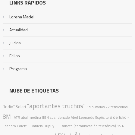
LINKS RÁPIDOS
Lorena Maciel
Actualidad
Juicios
Fallos
Programa
NUBE DE ETIQUETAS
“aportantes truchos”
"Indio" Solari
1diputados
22 femicidios
8M
9 de Julio
+ATR
abal medina
#8N
abandonado
Abel Leonardo Espósito
-
Leandro Galetti - Daniela Dupuy - Elizabeth (comunicación telefónica)
15 N