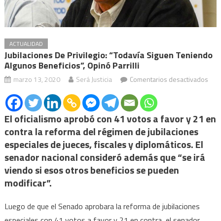
ACTUALIDAD
Jubilaciones De Privilegio: “Todavía Siguen Teniendo
Algunos Beneficios”, Opinó Parrilli
en
marzo 13, 2020
Será Justicia
Comentarios desactivados
Jubi
de
privi
El oficialismo aprobó con 41 votos a favor y 21 en
“Tod
contra la reforma del régimen de jubilaciones
sigu
especiales de jueces, fiscales y diplomáticos. El
ten
senador nacional consideró además que “se irá
algu
viendo si esos otros beneficios se pueden
bene
modificar”.
opi
Parri
Luego de que el Senado aprobara la reforma de jubilaciones
especiales con 41 votos a favor y 21 en contra, el senador