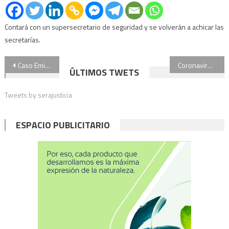
Contará con un supersecretario de seguridad y se volverán a achicar las
secretarías.
Navegación
Caso Emiliano Sala: el piloto no tenía la licencia necesaria para volar
Coronavirus: el Colegio Público de Abogados porteño pide que declaren la feria judicial
ÚLTIMOS TWETS
de
Tweets by serajusticia
entradas
ESPACIO PUBLICITARIO