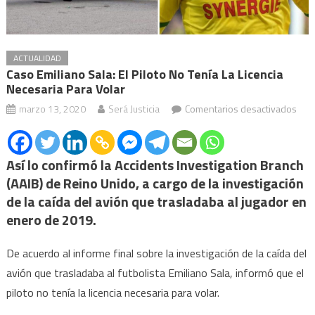
ACTUALIDAD
Caso Emiliano Sala: El Piloto No Tenía La Licencia
Necesaria Para Volar
en
marzo 13, 2020
Será Justicia
Comentarios desactivados
Cas
Emil
Sala
Así lo confirmó la Accidents Investigation Branch
el
(AAIB) de Reino Unido, a cargo de la investigación
pilo
de la caída del avión que trasladaba al jugador en
no
enero de 2019.
tení
la
De acuerdo al informe final sobre la investigación de la caída del
lice
avión que trasladaba al futbolista Emiliano Sala, informó que el
nece
piloto no tenía la licencia necesaria para volar.
para