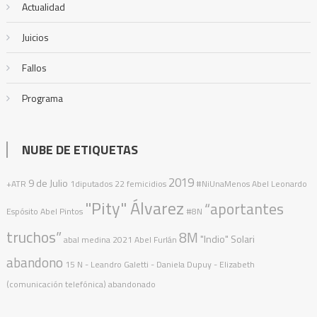
Actualidad
Juicios
Fallos
Programa
NUBE DE ETIQUETAS
2019
9 de Julio
+ATR
1diputados
22 femicidios
#NiUnaMenos
Abel Leonardo
"Pity" Álvarez
“aportantes
Espósito
Abel Pintos
#8N
truchos”
8M
"Indio" Solari
abal medina
2021
Abel Furlán
abandono
15 N
- Leandro Galetti - Daniela Dupuy - Elizabeth
(comunicación telefónica)
abandonado