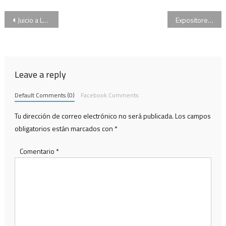
Navegación
Juicio a Los Monos| Los fiscales apelarán las absoluciones y destacaron: “Las condenas fueron contundentes”
Expositores, marchas y contramarchas: comienza el debate por el aborto en el Congreso
de
entradas
Leave a reply
Default Comments (0)
Facebook Comments
Tu dirección de correo electrónico no será publicada.
Los campos
obligatorios están marcados con
*
Comentario
*