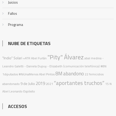
Juicios
Fallos
Programa
NUBE DE ETIQUETAS
"Pity" Álvarez
"Indio" Solari
+ATR
Abel Furlán
abal medina
-
Leandro Galetti - Daniela Dupuy - Elizabeth (comunicación telefónica)
#8N
8M
abandono
1diputados
#NiUnaMenos
Abel Pintos
22 femicidios
“aportantes truchos”
2019
9 de Julio
abandonado
2021
15 N
Abel Leonardo Espósito
ACCESOS