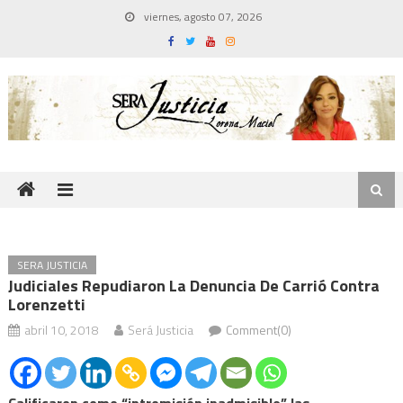
Skip
viernes, agosto 07, 2026
to
content
SERA JUSTICIA
Judiciales Repudiaron La Denuncia De Carrió Contra
Lorenzetti
abril 10, 2018
Será Justicia
Comment(0)
Calificaron como “intromisión inadmisible” las