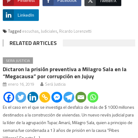
Pinterest
Facebook
Twitter/X
LinkedIn
Tagged
escuchas
,
Judiciales
,
Ricardo Lorenzetti
RELATED ARTICLES
SERA JUSTICIA
Dictaron la prisión preventiva a Milagro Sala en la
“Megacausa” por corrupción en Jujuy
enero 16, 2019
Será Justicia
Es el caso en el que se investiga el desfalco de más de $ 1000 millones
destinados a la construcción de viviendas. Un nuevo revés judicial para
la líder de la agrupación Tupac Amarú, Milagro Sala, quien a principio de
semana fue condenada a 13 años de prisión en la causa “Pibes
Villeros”. En esta […]