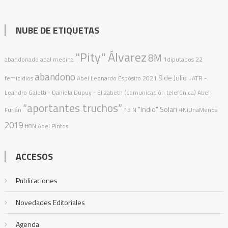
NUBE DE ETIQUETAS
"Pity" Álvarez
8M
abandonado
abal medina
1diputados
22
abandono
9 de Julio
femicidios
Abel Leonardo Espósito
2021
+ATR
-
Leandro Galetti - Daniela Dupuy - Elizabeth (comunicación telefónica)
Abel
“aportantes truchos”
"Indio" Solari
Furlán
15 N
#NiUnaMenos
2019
#8N
Abel Pintos
ACCESOS
Publicaciones
Novedades Editoriales
Agenda