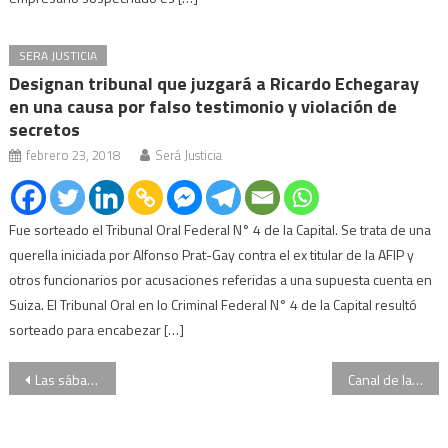
SERA JUSTICIA
Designan tribunal que juzgará a Ricardo Echegaray
en una causa por falso testimonio y violación de
secretos
febrero 23, 2018
Será Justicia
Fue sorteado el Tribunal Oral Federal N° 4 de la Capital. Se trata de una
querella iniciada por Alfonso Prat-Gay contra el ex titular de la AFIP y
otros funcionarios por acusaciones referidas a una supuesta cuenta en
Suiza. El Tribunal Oral en lo Criminal Federal N° 4 de la Capital resultó
sorteado para encabezar […]
Navegación
Las sábanas y zapatillas encontradas no serían de la odontóloga desaparecida
Canal de la Mancha: reanudaron la búsqueda de la avioneta en la que viajaba Emiliano Sala
de