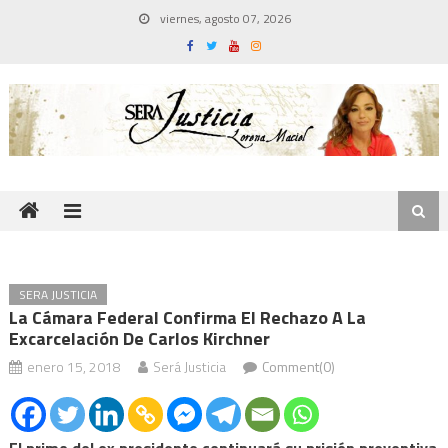
Skip
viernes, agosto 07, 2026
to
content
SERA JUSTICIA
La Cámara Federal Confirma El Rechazo A La
Excarcelación De Carlos Kirchner
enero 15, 2018
Será Justicia
Comment(0)
El primo del ex presidente continuará su prisión preventiva