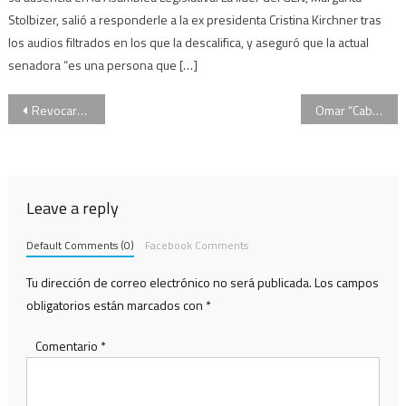
Stolbizer, salió a responderle a la ex presidenta Cristina Kirchner tras
los audios filtrados en los que la descalifica, y aseguró que la actual
senadora “es una persona que […]
Navegación
Revocaron la prisión domiciliaria del “Caballo” Suárez y deberá volver a la cárcel
Omar “Caballo” Suárez volvió a ser trasladado a la cárcel de Ezeiza
de
entradas
Leave a reply
Default Comments (0)
Facebook Comments
Tu dirección de correo electrónico no será publicada.
Los campos
obligatorios están marcados con
*
Comentario
*