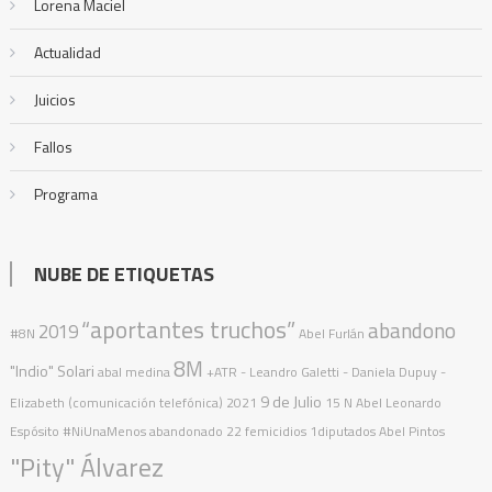
Lorena Maciel
Actualidad
Juicios
Fallos
Programa
NUBE DE ETIQUETAS
“aportantes truchos”
abandono
2019
#8N
Abel Furlán
8M
"Indio" Solari
abal medina
+ATR
- Leandro Galetti - Daniela Dupuy -
9 de Julio
Elizabeth (comunicación telefónica)
2021
15 N
Abel Leonardo
Espósito
#NiUnaMenos
abandonado
22 femicidios
1diputados
Abel Pintos
"Pity" Álvarez