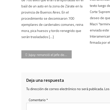
texto luego d
baúl de un auto en la zona de Zárate en la
Corte Suprema
provincia de Buenos Aires. En el
deseo de que
procedimiento se decomisaron 700
Macri “termin
ejemplares de cardenales comunes, reina
enviada este 
mora, pica huesos y tordo renegrido que
Interamerica
serán trasladados […]
firmada por el
Navegación
Jujuy: renunció el jefe de servicio del hospital donde le hicieron una cesárea a la nena violada
de
entradas
Deja una respuesta
Tu dirección de correo electrónico no será publicada.
Los
Comentario
*