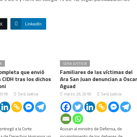
LinkedIn
/X
A
SERA JUSTICIA
completa que envió
Familiares de las víctimas del
a CIDH tras los dichos
Ara San Juan denuncian a Osca
oni
Aguad
 2018
Será Justicia
marzo 26, 2018
Será Justicia
 entregó a la Corte
Acusan al ministro de Defensa, de
na de Derechos Humanos un
incumplimiento de los deberes de