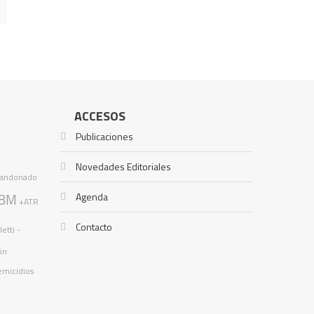
ACCESOS
Publicaciones
Novedades Editoriales
andonado
8M
Agenda
+ATR
Contacto
etti -
ón
emicidios