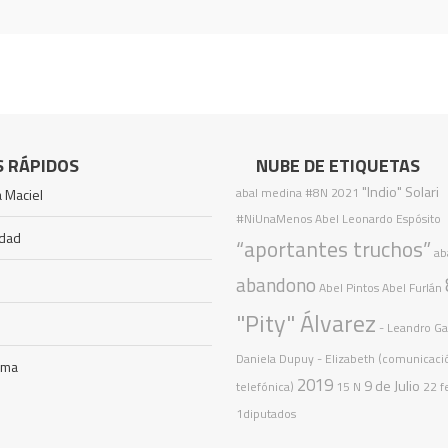
S RÁPIDOS
NUBE DE ETIQUETAS
"Indio" Solari
abal medina
#8N
2021
 Maciel
#NiUnaMenos
Abel Leonardo Espósito
idad
“aportantes truchos”
ab
abandono
Abel Pintos
Abel Furlán
"Pity" Álvarez
- Leandro Gal
Daniela Dupuy - Elizabeth (comunicaci
ama
2019
9 de Julio
telefónica)
15 N
22 f
1diputados