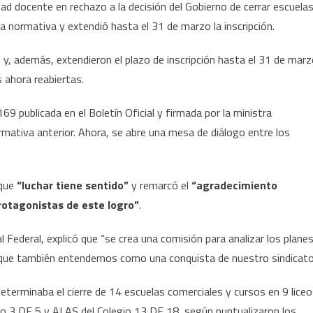
dad docente en rechazo a la decisión del Gobierno de cerrar escuela
la normativa y extendió hasta el 31 de marzo la inscripción.
y, además, extendieron el plazo de inscripción hasta el 31 de mar
 ahora reabiertas.
69 publicada en el Boletín Oficial y firmada por la ministra
mativa anterior. Ahora, se abre una mesa de diálogo entre los
 que
“luchar tiene sentido”
y remarcó el
“agradecimiento
rotagonistas de este logro”
.
 Federal, explicó que “se crea una comisión para analizar los plane
o que también entendemos como una conquista de nuestro sindicato
terminaba el cierre de 14 escuelas comerciales y cursos en 9 lice
ceo 3 DE 5 y ALAS del Colegio 13 DE 18, según puntualizaron los