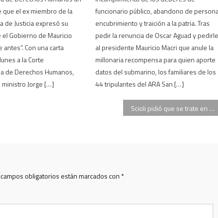
e que el ex miembro de la
funcionario público, abandono de persona
 de Justicia expresó su
encubrimiento y traición a la patria. Tras
 el Gobierno de Mauricio
pedir la renuncia de Oscar Aguad y pedirl
e antes”. Con una carta
al presidente Mauricio Macri que anule la
lunes a la Corte
millonaria recompensa para quien aporte
na de Derechos Humanos,
datos del submarino, los familiares de los
 ministro Jorge […]
44 tripulantes del ARA San […]
Scioli pidió que se trate en el Congreso el DNU que creó la Agencia de Deportes
 campos obligatorios están marcados con
*