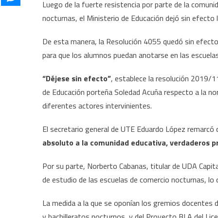
Luego de la fuerte resistencia por parte de la comuni
nocturnas, el Ministerio de Educación dejó sin efecto 
De esta manera, la Resolución 4055 quedó sin efecto 
para que los alumnos puedan anotarse en las escuelas
“Déjese sin efecto”
, establece la resolución 2019/11
de Educación porteña Soledad Acuña respecto a la nor
diferentes actores intervinientes.
El secretario general de UTE Eduardo López remarcó
absoluto a la comunidad educativa, verdaderos p
Por su parte, Norberto Cabanas, titular de UDA Capital
de estudio de las escuelas de comercio nocturnas, l
La medida a la que se oponían los gremios docentes de
y bachilleratos nocturnos, y del Proyecto BLA del Li