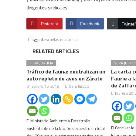
dirigentes sindicales.
Pinterest
Facebook
Twitter
Tagged
escuelas nocturnas
RELATED ARTICLES
SERA JUSTICIA
SERA JUSTICI
Tráfico de fauna: neutralizan un
La carta 
auto repleto de aves en Zárate
Faurie a l
de Zaffar
febrero 16, 2018
Será Justicia
febrero 20,
El Ministerio Ambiente y Desarrollo
El Canciller le
Sustentable de la Nación secuestro un total
Interamerica
de 700 aves que eran transportadas en el