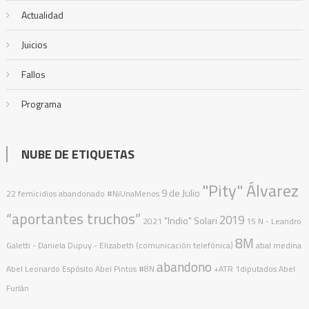
Actualidad
Juicios
Fallos
Programa
NUBE DE ETIQUETAS
"Pity" Álvarez
9 de Julio
22 femicidios
abandonado
#NiUnaMenos
“aportantes truchos”
2019
"Indio" Solari
2021
15 N
- Leandro
8M
Galetti - Daniela Dupuy - Elizabeth (comunicación telefónica)
abal medina
abandono
Abel Leonardo Espósito
Abel Pintos
#8N
+ATR
1diputados
Abel
Furlán