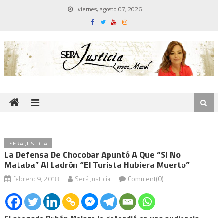
Skip
viernes, agosto 07, 2026
to
content
SERA JUSTICIA
La Defensa De Chocobar Apuntó A Que “si No
Mataba” Al Ladrón “el Turista Hubiera Muerto”
febrero 9, 2018
Será Justicia
Comment(0)
El abogado Rubén Melazo lo defendió en una audiencia