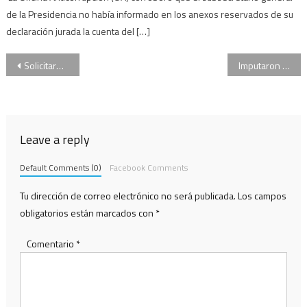
de la Presidencia no había informado en los anexos reservados de su
declaración jurada la cuenta del […]
Navegación
Solicitaron la intervención de Hotesur S.A, la empresa de los Kirchner
Imputaron a Etchevere por haber recibido un bono de medio millón de pesos de la Sociedad Rural
de
entradas
Leave a reply
Default Comments (0)
Facebook Comments
Tu dirección de correo electrónico no será publicada.
Los campos
obligatorios están marcados con
*
Comentario
*