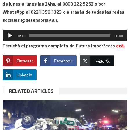
de lunes a lunes las 24hs, al 0800 222 5262 o por
WhatsApp al 0221 358 1323 o a través de todas las redes
sociales @defensoriaPBA.
Reproductor
00:00
00:00
de
Escuchá el programa completo de Futuro Imperfecto
acá.
audio
Pinterest
Facebook
Twitter/X
LinkedIn
RELATED ARTICLES