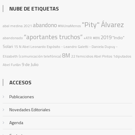
NUBE DE ETIQUETAS
"Pity" Álvarez
abandono
abal medina
2021
#NiUnaMenos
“aportantes truchos”
2019
"Indio"
abandonado
+ATR
#8N
Solari
15 N
Abel Leonardo Espósito
- Leandro Galetti - Daniela Dupuy -
8M
Elizabeth (comunicación telefónica)
22 femicidios
Abel Pintos
1diputados
9 de Julio
Abel Furlán
ACCESOS
Publicaciones
Novedades Editoriales
Agenda