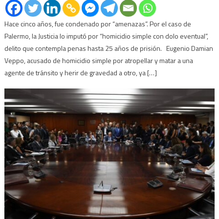
Hace cinco años, fue condenado por “amenazas”. Por el caso de
Palermo, la Justicia lo imputó por “homicidio simple con dolo eventual”,
delito que contempla penas hasta 25 años de prisión. Eugenio Damian
Veppo, acusado de homicidio simple por atropellar y matar a una
agente de tránsito y herir de gravedad a otro, ya […]