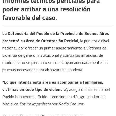
informes técnicos periciales para
asesorar
poder arribar a una resolución
a
favorable del caso.
todas
las
víctimas
La Defensoría del Pueblo de la Provincia de Buenos Aires
de
presentó su área de Orientación Pericial
, la primera a nivel
género”
nacional, por ofrecer un primer asesoramiento a víctimas de
violencia de género, institucional y contra las infancias, de
modo que no se pierdan o se construyan adecuadamente las
pruebas necesarias para alcanzar una condena.
“Lo que intenta esta área es acompañar a familiares,
victimas en todo tipo de violencia”,
aseguró el defensor del
Pueblo bonaerense, Guido Lorenzino, en diálogo con Lorena
Maciel en
Futuro Imperfecto
por
Radio Con Vos
.