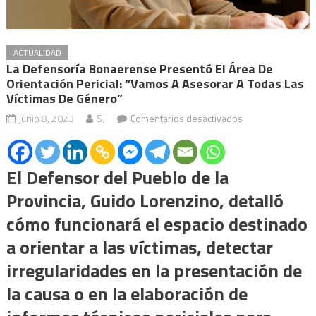
ACTUALIDAD
La Defensoría Bonaerense Presentó El Área De
Orientación Pericial: “Vamos A Asesorar A Todas Las
Víctimas De Género”
en
junio 8, 2023
SJ
Comentarios desactivados
La
Defensoría
bonaerense
El Defensor del Pueblo de la
presentó
Provincia, Guido Lorenzino, detalló
el
cómo funcionará el espacio destinado
área
a orientar a las víctimas, detectar
de
Orientación
irregularidades en la presentación de
Pericial:
la causa o en la elaboración de
“Vamos
a