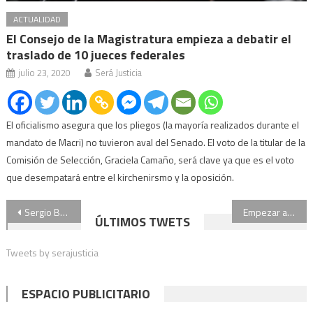
ACTUALIDAD
El Consejo de la Magistratura empieza a debatir el
traslado de 10 jueces federales
julio 23, 2020
Será Justicia
El oficialismo asegura que los pliegos (la mayoría realizados durante el
mandato de Macri) no tuvieron aval del Senado. El voto de la titular de la
Comisión de Selección, Graciela Camaño, será clave ya que es el voto
que desempatará entre el kirchenirsmo y la oposición.
Navegación
Sergio Britos: “La educación alimentaria comienza en los primeros meses de vida de las personas”
Empezar a hablar de salud mental es empezar a curar: el editorial de Lorena Maciel
ÚLTIMOS TWETS
de
Tweets by serajusticia
entradas
ESPACIO PUBLICITARIO