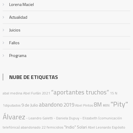
Lorena Maciel
Actualidad
Juicios
Fallos
Programa
NUBE DE ETIQUETAS
“aportantes truchos”
abal medina
Abel Furlán
2021
15 N
"Pity"
abandono
8M
2019
9 de Julio
1diputados
Abel Pintos
#8N
Álvarez
- Leandro Galetti - Daniela Dupuy - Elizabeth (comunicación
"Indio" Solari
telefónica)
abandonado
22 femicidios
Abel Leonardo Espósito