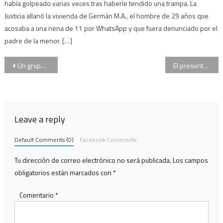
había golpeado varias veces tras haberle tendido una trampa. La
Justicia allanó la vivienda de Germán M.A., el hombre de 29 años que
acosaba a una nena de 11 por WhatsApp y que fuera denunciado por el
padre de la menor. […]
Navegación
Un grupo de mapuches ocupó un predio en Villa La Angostura perteneciente a “Manu” Ginóbili
El presunto asesino del colectivero habló en un vídeo filmado desde la cárcel
de
entradas
Leave a reply
Default Comments (0)
Facebook Comments
Tu dirección de correo electrónico no será publicada.
Los campos
obligatorios están marcados con
*
Comentario
*