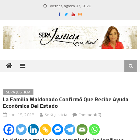
Skip
viernes, agosto 07, 2026
to
content
SERA JUSTICIA
La Familia Maldonado Confirmó Que Recibe Ayuda
Económica Del Estado
abril 18, 2018
Será Justicia
Comment(0)
Lo hicieron a través de un comunicado, los familiares