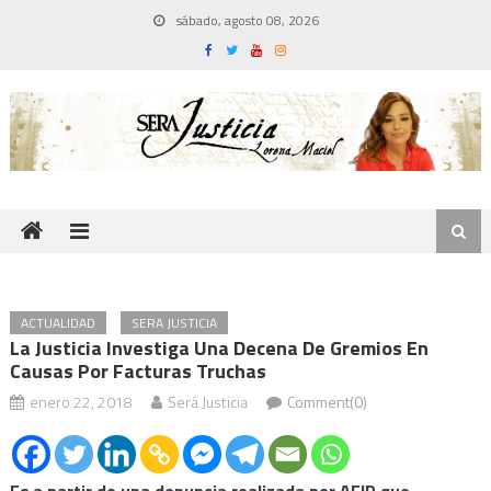
Skip
sábado, agosto 08, 2026
to
content
ACTUALIDAD
SERA JUSTICIA
La Justicia Investiga Una Decena De Gremios En
Causas Por Facturas Truchas
enero 22, 2018
Será Justicia
Comment(0)
Es a partir de una denuncia realizada por AFIP que