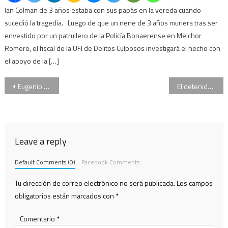
Ian Colman de 3 años estaba con sus papás en la vereda cuando
sucedió la tragedia. Luego de que un nene de 3 años muriera tras ser
envestido por un patrullero de la Policía Bonaerense en Melchor
Romero, el fiscal de la UFI de Delitos Culposos investigará el hecho con
el apoyo de la […]
Navegación
Eugenio Zaffaroni: “yo quisiera que este gobierno se fuera lo antes posible”
El detenido por el caso de Abril Sosa sostuvo que “no me acuerdo de nada”
de
entradas
Leave a reply
Default Comments (0)
Facebook Comments
Tu dirección de correo electrónico no será publicada.
Los campos
obligatorios están marcados con
*
Comentario
*