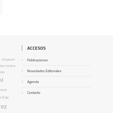
ACCESOS
 - Elizabeth
Publicaciones
abal medina
Novedades Editoriales
rlán
M
Agenda
nardo
Contacto
9 de
N
rez