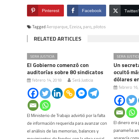
Pinterest
Facebook
Twitter
Tagged
Aeroparque
,
Ezeiza
,
paro
,
pilotos
RELATED ARTICLES
SERA JUSTICIA
SERA JUSTICI
El Gobierno comenzó con
Un secret
auditorías sobre 80 sindicatos
ocultó más
dólares e
febrero 14, 2018
Será Justicia
febrero 16,
El Ministerio de Trabajo advirtió por la falta
El dinero era
de información requerida para avanzar con
panameña ante
el análisis de las memorias, balances y
aparecía como
movimientos de fondos con la obra social.