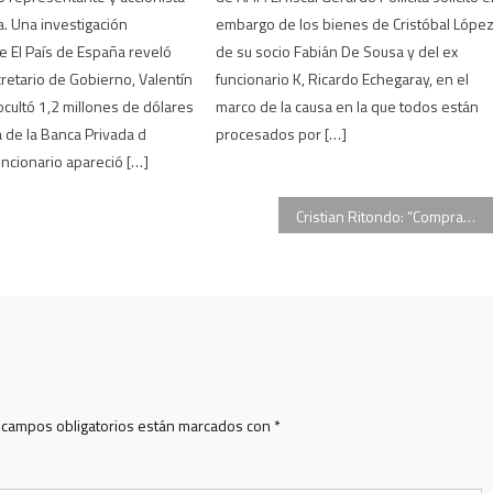
. Una investigación
embargo de los bienes de Cristóbal Lópe
de El País de España reveló
de su socio Fabián De Sousa y del ex
retario de Gobierno, Valentín
funcionario K, Ricardo Echegaray, en el
 ocultó 1,2 millones de dólares
marco de la causa en la que todos están
 de la Banca Privada d
procesados por […]
uncionario apareció […]
Cristian Ritondo: “Compramos pistolas Taser para el grupo Halcón”
 campos obligatorios están marcados con
*