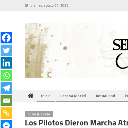
Skip
viernes, agosto 07, 2026
to
content
Inicio
Lorena Maciel
Actualidad
P
SERA JUSTICIA
Los Pilotos Dieron Marcha Atr