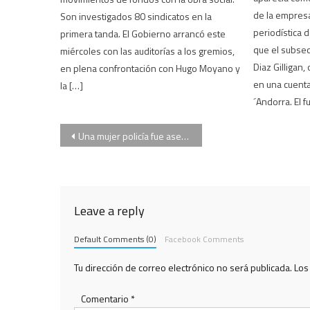
de la empresa
Son investigados 80 sindicatos en la
periodística 
primera tanda. El Gobierno arrancó este
que el subsec
miércoles con las auditorías a los gremios,
Diaz Gilligan,
en plena confrontación con Hugo Moyano y
en una cuenta
la […]
´Andorra. El f
Navegación
Una mujer policía fue asesinada por su novio, también integrante de la fuerza
de
entradas
Leave a reply
Default Comments (0)
Facebook Comments
Tu dirección de correo electrónico no será publicada.
Los
Comentario
*