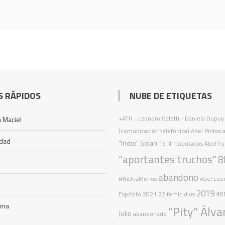
S RÁPIDOS
NUBE DE ETIQUETAS
+ATR
- Leandro Galetti - Daniela Dupuy
 Maciel
(comunicación telefónica)
Abel Pintos
idad
"Indio" Solari
15 N
1diputados
Abel Fu
“aportantes truchos”
8
abandono
#NiUnaMenos
Abel Leo
2019
Espósito
2021
22 femicidios
#8
ama
"Pity" Álva
Julio
abandonado