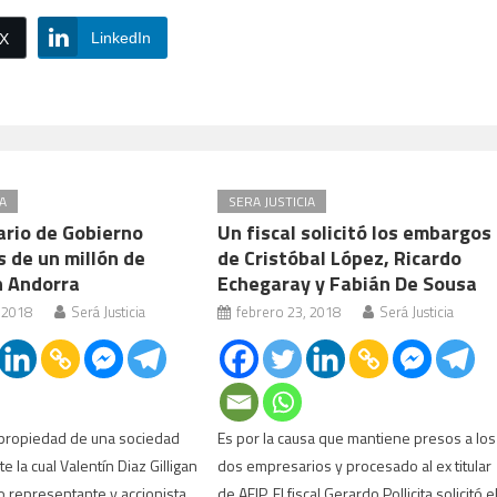
LinkedIn
/X
A
SERA JUSTICIA
ario de Gobierno
Un fiscal solicitó los embargos
 de un millón de
de Cristóbal López, Ricardo
n Andorra
Echegaray y Fabián De Sousa
 2018
Será Justicia
febrero 23, 2018
Será Justicia
 propiedad de una sociedad
Es por la causa que mantiene presos a los
 la cual Valentín Diaz Gilligan
dos empresarios y procesado al ex titular
 representante y accionista
de AFIP. El fiscal Gerardo Pollicita solicitó e