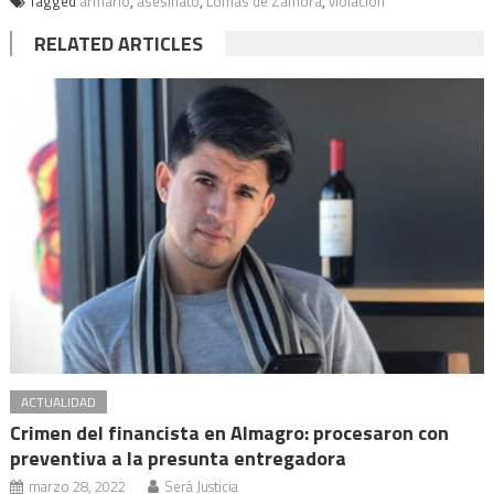
Tagged
armario
,
asesinato
,
Lomas de Zamora
,
violación
RELATED ARTICLES
ACTUALIDAD
Crimen del financista en Almagro: procesaron con
preventiva a la presunta entregadora
marzo 28, 2022
Será Justicia