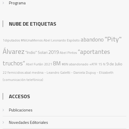
Programa
NUBE DE ETIQUETAS
"Pity"
abandono
1diputados
#NiUnaMenos
Abel Leonardo Espósito
Álvarez
“aportantes
2019
"Indio" Solari
Abel Pintos
truchos”
8M
9 de Julio
Abel Furlán
2021
#8N
abandonado
+ATR
15 N
22 femicidios
abal medina
- Leandro Galetti - Daniela Dupuy - Elizabeth
(comunicación telefónica)
ACCESOS
Publicaciones
Novedades Editoriales