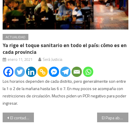
ACTUALIDAD
Ya rige el toque sanitario en todo el país: cómo es en
cada provincia
enero 11, 2021
Será Justicia
Los horarios dependen de cada distrito, pero generalmente son entre
la 1 o 2 de la mañana hasta las 6 o 7. En muy pocos se acompaña con
restricciones de circulación. Muchos piden un PCR negativo para poder
ingresar.
Navegación
El contador Marcelo Balcedo se “arrepintió” y aportó datos sobre los bienes del sindicalista
El Papa abrió la cumbre antipederastia en Roma
de