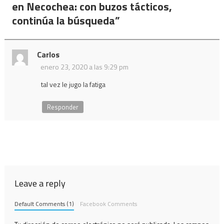
entradas
en Necochea: con buzos tácticos,
continúa la búsqueda
”
Carlos
enero 23, 2020 a las 9:29 pm
tal vez le jugo la fatiga
Responder
Leave a reply
Default Comments (1)
Facebook Comments