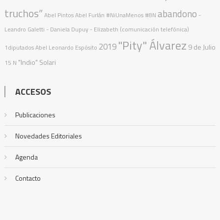
truchos”
abandono
Abel Pintos
Abel Furlán
#NiUnaMenos
#8N
-
Leandro Galetti - Daniela Dupuy - Elizabeth (comunicación telefónica)
"Pity" Álvarez
2019
9 de Julio
1diputados
Abel Leonardo Espósito
"Indio" Solari
15 N
ACCESOS
Publicaciones
Novedades Editoriales
Agenda
Contacto