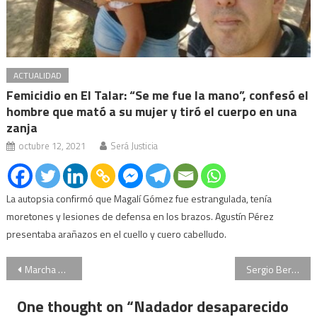
ACTUALIDAD
Femicidio en El Talar: “Se me fue la mano”, confesó el
hombre que mató a su mujer y tiró el cuerpo en una
zanja
octubre 12, 2021
Será Justicia
La autopsia confirmó que Magalí Gómez fue estrangulada, tenía
moretones y lesiones de defensa en los brazos. Agustín Pérez
presentaba arañazos en el cuello y cuero cabelludo.
Navegación
Marcha por Fernando Báez Sosa en Buenos Aires
Sergio Berni recorrió los boliches de Villa Gesell para controlar los operativos
de
One thought on “
Nadador desaparecido