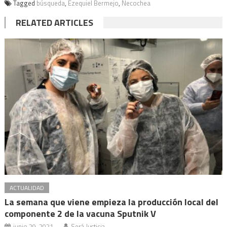
Tagged
búsqueda
,
Ezequiel Bermejo
,
Necochea
RELATED ARTICLES
ACTUALIDAD
La semana que viene empieza la producción local del
componente 2 de la vacuna Sputnik V
junio 29, 2021
Será Justicia