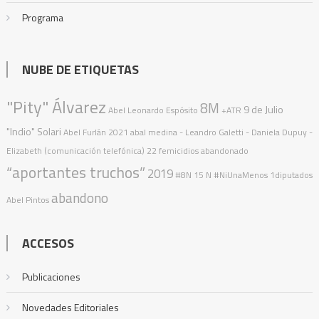
Programa
NUBE DE ETIQUETAS
"Pity" Álvarez
8M
9 de Julio
Abel Leonardo Espósito
+ATR
"Indio" Solari
Abel Furlán
2021
abal medina
- Leandro Galetti - Daniela Dupuy -
Elizabeth (comunicación telefónica)
22 femicidios
abandonado
“aportantes truchos”
2019
#8N
15 N
#NiUnaMenos
1diputados
abandono
Abel Pintos
ACCESOS
Publicaciones
Novedades Editoriales