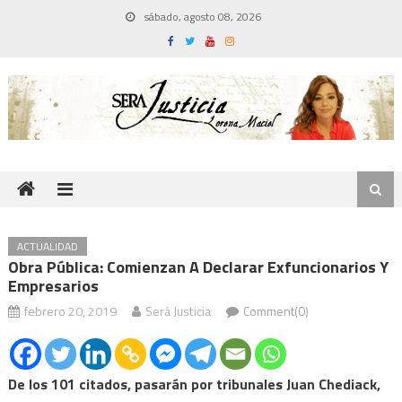
Skip
sábado, agosto 08, 2026
to
content
ACTUALIDAD
Obra Pública: Comienzan A Declarar Exfuncionarios Y
Empresarios
febrero 20, 2019
Será Justicia
Comment(0)
De los 101 citados, pasarán por tribunales Juan Chediack,