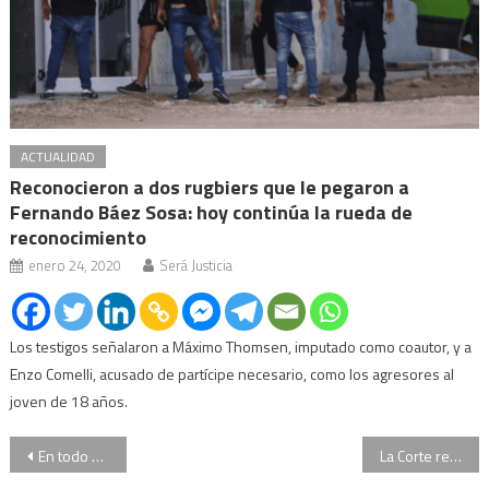
ACTUALIDAD
Reconocieron a dos rugbiers que le pegaron a
Fernando Báez Sosa: hoy continúa la rueda de
reconocimiento
enero 24, 2020
Será Justicia
Los testigos señalaron a Máximo Thomsen, imputado como coautor, y a
Enzo Comelli, acusado de partícipe necesario, como los agresores al
joven de 18 años.
Navegación
En todo el país, los pañuelos verdes volvieron a pedir por el aborto legal
La Corte rechazó el recurso de Cristóbal López en la causa de Oil Combustibles