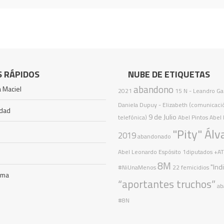
S RÁPIDOS
NUBE DE ETIQUETAS
abandono
 Maciel
2021
15 N
- Leandro Gal
Daniela Dupuy - Elizabeth (comunicaci
idad
9 de Julio
telefónica)
Abel Pintos
Abel 
"Pity" Álv
2019
abandonado
Abel Leonardo Espósito
1diputados
+A
8M
"Ind
#NiUnaMenos
22 femicidios
ama
“aportantes truchos”
ab
#8N