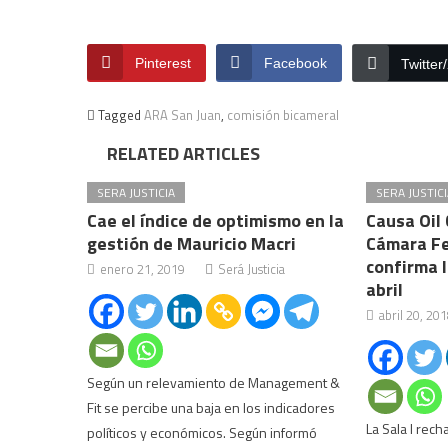
Pinterest
Facebook
Twitter
Tagged
ARA San Juan
,
comisión bicameral
RELATED ARTICLES
SERA JUSTICIA
SERA JUSTICI
Cae el índice de optimismo en la
Causa Oil 
gestión de Mauricio Macri
Cámara Fe
confirma l
enero 21, 2019
Será Justicia
abril
abril 20, 20
Según un relevamiento de Management &
Fit se percibe una baja en los indicadores
La Sala I rec
políticos y económicos. Según informó