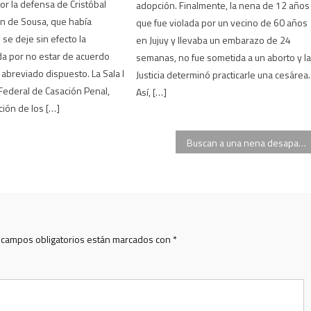
r la defensa de Cristóbal
adopción. Finalmente, la nena de 12 años
n de Sousa, que había
que fue violada por un vecino de 60 años
 se deje sin efecto la
en Jujuy y llevaba un embarazo de 24
ada por no estar de acuerdo
semanas, no fue sometida a un aborto y l
 abreviado dispuesto. La Sala I
Justicia determinó practicarle una cesárea.
Federal de Casación Penal,
Así, […]
ción de los […]
Buscan a una nena desaparecida en Córdoba el sábado pasado
 campos obligatorios están marcados con
*