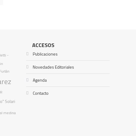
ACCESOS
Publicaciones
etti -
ón
Novedades Editoriales
Furlán
arez
Agenda
TR
Contacto
io" Solari
al medina