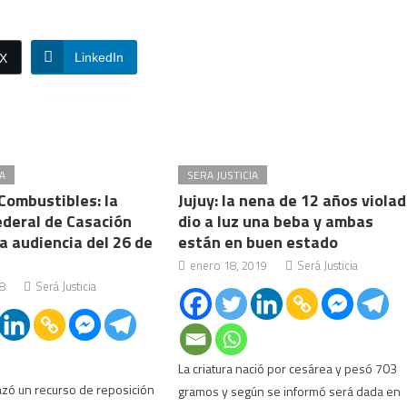
LinkedIn
/X
A
SERA JUSTICIA
Combustibles: la
Jujuy: la nena de 12 años viola
deral de Casación
dio a luz una beba y ambas
a audiencia del 26 de
están en buen estado
enero 18, 2019
Será Justicia
18
Será Justicia
La criatura nació por cesárea y pesó 703
hazó un recurso de reposición
gramos y según se informó será dada en