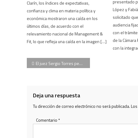
presentado po
Clarín, los índices de expectativas,
López y Fabiá
confianza y clima en materia política y
solicitado que
económica mostraron una caída en los
audiencia fij
últimos días, de acuerdo con el
con el trámite
relevamiento nacional de Management &
de la Cámara 
Fit, lo que refleja una caída en la imagen […]
con la integra
Navegación
El juez Sergio Torres pedirá la captura internacional del militante que disparó un mortero en la puerta del Congreso
de
entradas
Deja una respuesta
Tu dirección de correo electrónico no será publicada.
Los
Comentario
*