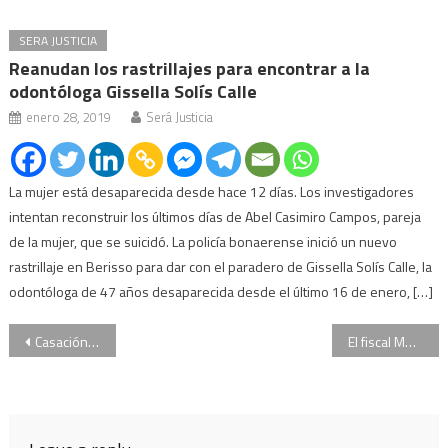
SERA JUSTICIA
Reanudan los rastrillajes para encontrar a la
odontóloga Gissella Solís Calle
enero 28, 2019
Será Justicia
La mujer está desaparecida desde hace 12 días. Los investigadores
intentan reconstruir los últimos días de Abel Casimiro Campos, pareja
de la mujer, que se suicidó. La policía bonaerense inició un nuevo
rastrillaje en Berisso para dar con el paradero de Gissella Solís Calle, la
odontóloga de 47 años desaparecida desde el último 16 de enero, […]
Navegación
Casación rechazó un planteo de libertad de la defensa de Carlos Zannini
El fiscal Moldes pidió que los que participaron en los incidentes del Congreso vuelvan a la cárcel
de
entradas