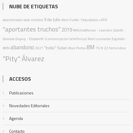
NUBE DE ETIQUETAS
9 de Julio
abandonado
abal medina
Abel Furlán
1diputados
+ATR
“aportantes truchos”
2019
#NiUnaMenos
- Leandro Galetti -
Daniela Dupuy - Elizabeth (comunicación telefónica)
Abel Leonardo Espósito
abandono
8M
"Indio" Solari
#8N
2021
Abel Pintos
15 N
22 femicidios
"Pity" Álvarez
ACCESOS
Publicaciones
Novedades Editoriales
Agenda
Contacto