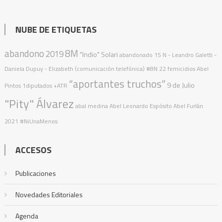
NUBE DE ETIQUETAS
abandono
8M
2019
"Indio" Solari
abandonado
15 N
- Leandro Galetti -
Daniela Dupuy - Elizabeth (comunicación telefónica)
#8N
22 femicidios
Abel
“aportantes truchos”
9 de Julio
Pintos
1diputados
+ATR
"Pity" Álvarez
abal medina
Abel Leonardo Espósito
Abel Furlán
2021
#NiUnaMenos
ACCESOS
Publicaciones
Novedades Editoriales
Agenda