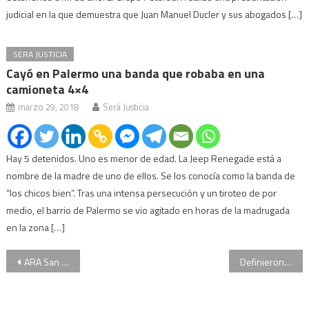
judicial en la que demuestra que Juan Manuel Ducler y sus abogados […]
SERA JUSTICIA
Cayó en Palermo una banda que robaba en una
camioneta 4×4
marzo 29, 2018
Será Justicia
Hay 5 detenidos. Uno es menor de edad. La Jeep Renegade está a
nombre de la madre de uno de ellos. Se los conocía como la banda de
“los chicos bien”. Tras una intensa persecución y un tiroteo de por
medio, el barrio de Palermo se vio agitado en horas de la madrugada
en la zona […]
Navegación
ARA San Juan: citaron a declarar a diez miembros de la Armada
Definieron el reparto de las comisiones en la Cámara de Diputados
de