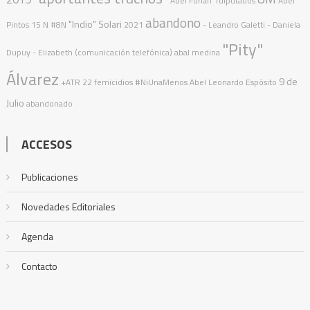
Abel Furlán
1diputados
Abel
abandono
"Indio" Solari
Pintos
15 N
#8N
2021
- Leandro Galetti - Daniela
"Pity"
Dupuy - Elizabeth (comunicación telefónica)
abal medina
Álvarez
9 de
+ATR
22 femicidios
#NiUnaMenos
Abel Leonardo Espósito
Julio
abandonado
ACCESOS
Publicaciones
Novedades Editoriales
Agenda
Contacto