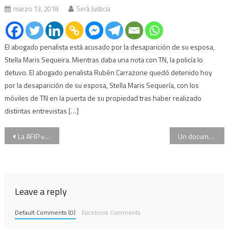
marzo 13, 2018
Será Justicia
El abogado penalista está acusado por la desaparición de su esposa,
Stella Maris Sequeira. Mientras daba una nota con TN, la policía lo
detuvo. El abogado penalista Rubén Carrazone quedó detenido hoy
por la desaparición de su esposa, Stella Maris Sequería, con los
móviles de TN en la puerta de su propiedad tras haber realizado
distintas entrevistas […]
Navegación
La AFIP va a apelar el fallo que liberó a Cristóbal López
Un documento de la Armada reveló que el ARA San Juan habría pasado cerca de las Malvinas
de
entradas
Leave a reply
Default Comments (0)
Facebook Comments