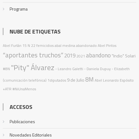
Programa
NUBE DE ETIQUETAS
Abel Furlán
15 N
22 femicidios
abal medina
abandonado
Abel Pintos
“aportantes truchos”
abandono
2019
"Indio" Solari
2021
"Pity" Álvarez
#8N
- Leandro Galetti - Daniela Dupuy - Elizabeth
8M
9 de Julio
(comunicación telefónica)
1diputados
Abel Leonardo Espósito
+ATR
#NiUnaMenos
ACCESOS
Publicaciones
Novedades Editoriales