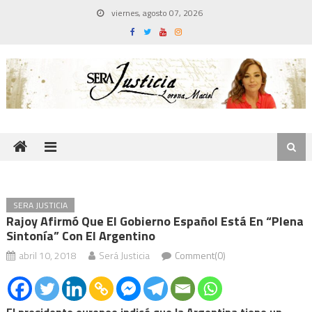
Skip
viernes, agosto 07, 2026
to
content
SERA JUSTICIA
Rajoy Afirmó Que El Gobierno Español Está En “plena
Sintonía” Con El Argentino
abril 10, 2018
Será Justicia
Comment(0)
El presidente europeo indicó que la Argentina tiene un