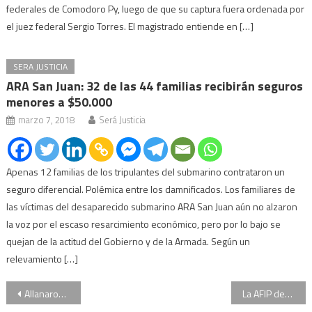
federales de Comodoro Py, luego de que su captura fuera ordenada por
el juez federal Sergio Torres. El magistrado entiende en […]
SERA JUSTICIA
ARA San Juan: 32 de las 44 familias recibirán seguros
menores a $50.000
marzo 7, 2018
Será Justicia
Apenas 12 familias de los tripulantes del submarino contrataron un
seguro diferencial. Polémica entre los damnificados. Los familiares de
las víctimas del desaparecido submarino ARA San Juan aún no alzaron
la voz por el escaso resarcimiento económico, pero por lo bajo se
quejan de la actitud del Gobierno y de la Armada. Según un
relevamiento […]
Navegación
Allanaron la sede de la Policía Federal por el robo de un millón de dólares, hay detenidos
La AFIP demandó a Ricardo Echegaray y Cristóbal López por daños y perjuicios