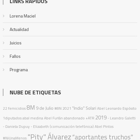
LINKS RÁPIDOS
Lorena Maciel
Actualidad
Juicios
Fallos
Programa
NUBE DE ETIQUETAS
8M
9 de Julio
"Indio" Solari
22 femicidios
#8N
2021
Abel Leonardo Espósito
2019
1diputados
abal medina
Abel Furlán
abandonado
+ATR
- Leandro Galetti
- Daniela Dupuy - Elizabeth (comunicación telefónica)
Abel Pintos
"Pity" Álvarez
“aportantes truchos”
#NiUnaMenos