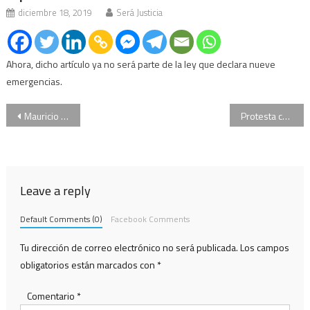
diciembre 18, 2019
Será Justicia
Ahora, dicho artículo ya no será parte de la ley que declara nueve
emergencias.
Navegación
Mauricio Macri inicia una gira por Asia
Protesta con “un verdurazo” en Constitución: hay incidentes
de
entradas
Leave a reply
Default Comments (0)
Facebook Comments
Tu dirección de correo electrónico no será publicada.
Los campos
obligatorios están marcados con
*
Comentario
*