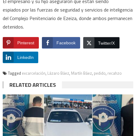
El empresario y su hijo aseguraron que están siendo
espiados por las fuerzas de seguridad y servicios de inteligencia
del Complejo Penitenciario de Ezeiza, donde ambos permanecen
detenidos.
Pinterest
Facebook
Twitter/X
LinkedIn
Tagged
excarcelación
,
Lázaro Báez
,
Martín Báez
,
pedido
,
recahzo
RELATED ARTICLES