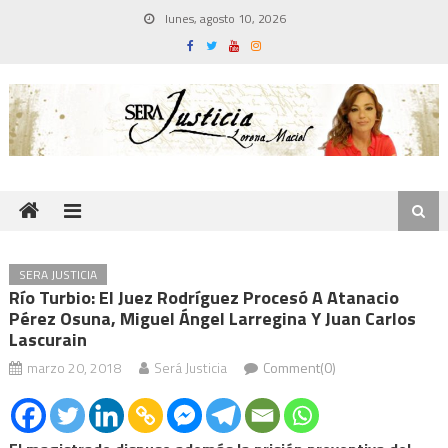
Skip
lunes, agosto 10, 2026
to
content
SERA JUSTICIA
Río Turbio: El Juez Rodríguez Procesó A Atanacio
Pérez Osuna, Miguel Ángel Larregina Y Juan Carlos
Lascurain
marzo 20, 2018
Será Justicia
Comment(0)