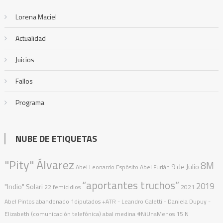
Lorena Maciel
Actualidad
Juicios
Fallos
Programa
NUBE DE ETIQUETAS
"Pity" Álvarez
8M
9 de Julio
Abel Leonardo Espósito
Abel Furlán
“aportantes truchos”
2019
"Indio" Solari
22 femicidios
2021
Abel Pintos
abandonado
1diputados
+ATR
- Leandro Galetti - Daniela Dupuy -
Elizabeth (comunicación telefónica)
abal medina
#NiUnaMenos
15 N