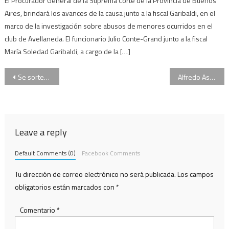
El Procurador General de la Suprema Corte de la Provincia de Buenos
Aires, brindará los avances de la causa junto a la fiscal Garibaldi, en el
marco de la investigación sobre abusos de menores ocurridos en el
club de Avellaneda. El funcionario Julio Conte-Grand junto a la fiscal
María Soledad Garibaldi, a cargo de la […]
Navegación
Se sortearon los tribunales que juzgarán a Cristina Kirchner en las causas “Denuncia de Nisman” y “Ruta del dinero K”
Alfredo Astiz, a un paso de salir de la cárcel
de
entradas
Leave a reply
Default Comments (0)
Facebook Comments
Tu dirección de correo electrónico no será publicada.
Los campos
obligatorios están marcados con
*
Comentario
*