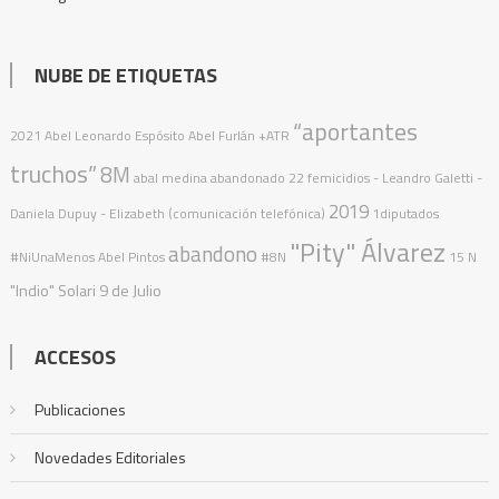
NUBE DE ETIQUETAS
“aportantes
2021
Abel Leonardo Espósito
Abel Furlán
+ATR
truchos”
8M
abal medina
abandonado
22 femicidios
- Leandro Galetti -
2019
Daniela Dupuy - Elizabeth (comunicación telefónica)
1diputados
"Pity" Álvarez
abandono
#NiUnaMenos
Abel Pintos
#8N
15 N
"Indio" Solari
9 de Julio
ACCESOS
Publicaciones
Novedades Editoriales