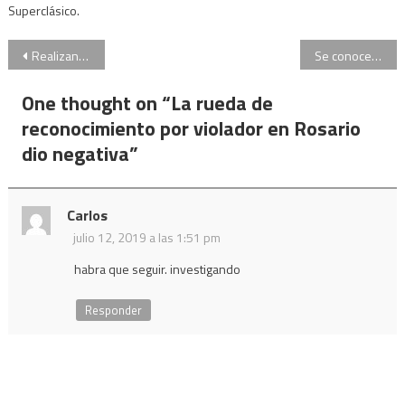
Superclásico.
Navegación
Realizan el primer llamado a cupo laboral trans en Uruguay
Se conoce el veredicto del juicio contra Cristian Aldana, líder de la banda “El Otro Yo”
de
One thought on “
La rueda de
entradas
reconocimiento por violador en Rosario
dio negativa
”
Carlos
julio 12, 2019 a las 1:51 pm
habra que seguir. investigando
Responder