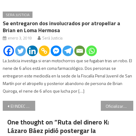
SERA JUSTICIA
Se entregaron dos involucrados por atropellar a
Brian en Loma Hermosa
enero 3, 2018
Será Justicia
La Justicia investiga si eran motochorros que se fugaban tras un robo. El
nene de 6 años está en coma farmacológico. Dos personas se
entregaron este mediodía en la sede de la Fiscalía Penal Juvenil de San
Martín por el atropello y posterior abandono de persona de Brian
Quiroga, el nene de 6 años que lucha por […]
Navegación
El INDEC difunde la inflación de septiembre
Oficializaron la comisión especial de búsqueda por la desaparición de María Cash
de
One thought on “
Ruta del dinero K:
entradas
Lázaro Báez pidió postergar la