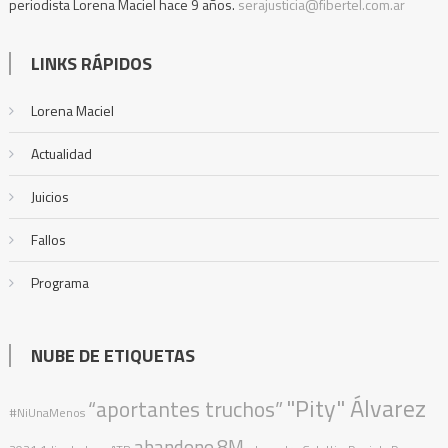
periodista Lorena Maciel hace 9 años.
serajusticia@fibertel.com.ar
LINKS RÁPIDOS
Lorena Maciel
Actualidad
Juicios
Fallos
Programa
NUBE DE ETIQUETAS
"Pity" Álvarez
“aportantes truchos”
#NiUnaMenos
abandono
8M