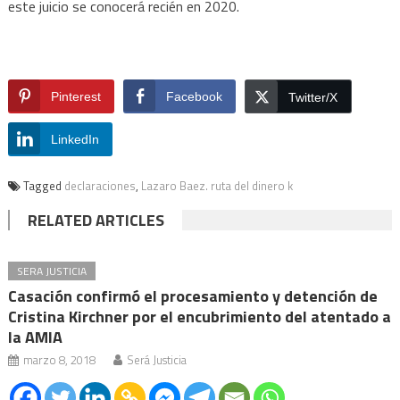
este juicio se conocerá recién en 2020.
Pinterest
Facebook
Twitter/X
LinkedIn
Tagged
declaraciones
,
Lazaro Baez. ruta del dinero k
RELATED ARTICLES
SERA JUSTICIA
Casación confirmó el procesamiento y detención de
Cristina Kirchner por el encubrimiento del atentado a
la AMIA
marzo 8, 2018
Será Justicia