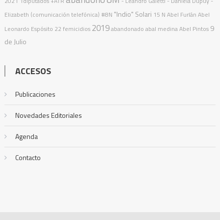
2021
1diputados
+ATR
- Leandro Galetti - Daniela Dupuy -
"Indio" Solari
Elizabeth (comunicación telefónica)
#8N
15 N
Abel Furlán
Abel
2019
9
Leonardo Espósito
22 femicidios
abandonado
abal medina
Abel Pintos
de Julio
ACCESOS
Publicaciones
Novedades Editoriales
Agenda
Contacto