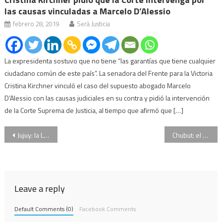
las causas vinculadas a Marcelo D’Alessio
febrero 28, 2019
Será Justicia
La expresidenta sostuvo que no tiene “las garantías que tiene cualquier
ciudadano común de este país”. La senadora del Frente para la Victoria
Cristina Kirchner vinculó el caso del supuesto abogado Marcelo
D’Alessio con las causas judiciales en su contra y pidió la intervención
de la Corte Suprema de Justicia, al tiempo que afirmó que […]
Navegación
Jujuy: la Legislatura aprobó el cobro de la salud pública a extranjeros
Chubut: el gobernador Mariano Arcioni firmó un decreto para expulsar a extranjeros delincuentes
de
entradas
Leave a reply
Default Comments (0)
Facebook Comments