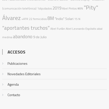
"Pity"
2019
(comunicación telefónica)
1diputados
Abel Pintos
#8N
Álvarez
8M
"Indio" Solari
+ATR
22 femicidios
15 N
“aportantes truchos”
Abel Furlán
Abel Leonardo Espósito
abal
abandono
9 de Julio
medina
ACCESOS
Publicaciones
Novedades Editoriales
Agenda
Contacto