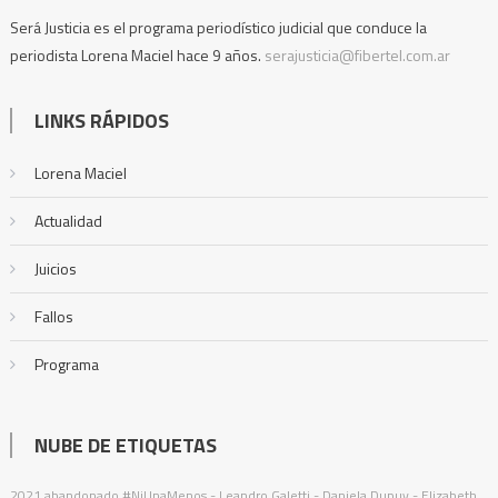
Será Justicia es el programa periodístico judicial que conduce la
periodista Lorena Maciel hace 9 años.
serajusticia@fibertel.com.ar
LINKS RÁPIDOS
Lorena Maciel
Actualidad
Juicios
Fallos
Programa
NUBE DE ETIQUETAS
2021
abandonado
#NiUnaMenos
- Leandro Galetti - Daniela Dupuy - Elizabeth