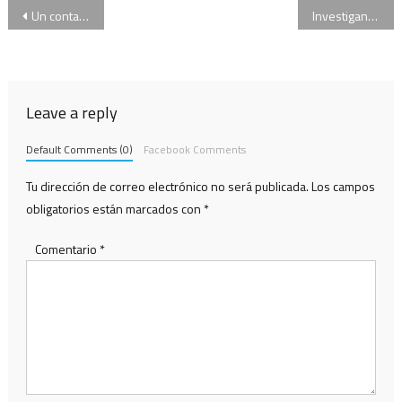
Navegación
Un contador que escapaba con dinero fue detenido en los allanamientos ordenados contra Milagro Sala
Investigan movimientos millonarios del sindicalista Víctor Santa María
de
entradas
Leave a reply
Default Comments (0)
Facebook Comments
Tu dirección de correo electrónico no será publicada.
Los campos
obligatorios están marcados con
*
Comentario
*