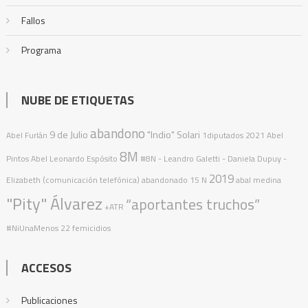
Fallos
Programa
NUBE DE ETIQUETAS
abandono
9 de Julio
"Indio" Solari
Abel Furlán
1diputados
2021
Abel
8M
Pintos
Abel Leonardo Espósito
#8N
- Leandro Galetti - Daniela Dupuy -
2019
Elizabeth (comunicación telefónica)
abandonado
15 N
abal medina
"Pity" Álvarez
“aportantes truchos”
+ATR
#NiUnaMenos
22 femicidios
ACCESOS
Publicaciones