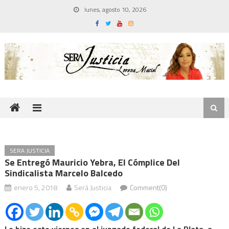
Skip
lunes, agosto 10, 2026
to
content
SERA JUSTICIA
Se Entregó Mauricio Yebra, El Cómplice Del
Sindicalista Marcelo Balcedo
enero 5, 2018
Será Justicia
Comment(0)
Lo hizo este viernes en el juzgado federal de La Plata, a