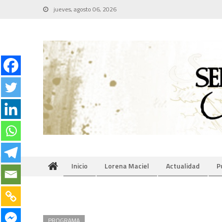
Skip
jueves, agosto 06, 2026
to
content
Inicio
Lorena Maciel
Actualidad
P
PROGRAMA