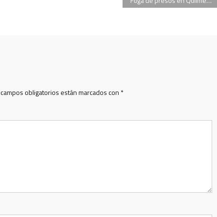
Fuga de presos en Quilmes: desafectaron al titular de la comisaría
 campos obligatorios están marcados con
*