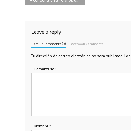
Navegación
Condenaron a 10 años de prisión al expediatra del Garrahan por pornografía infantil
de
entradas
Leave a reply
Default Comments (0)
Facebook Comments
Tu dirección de correo electrónico no será publicada.
Los
Comentario
*
Nombre
*