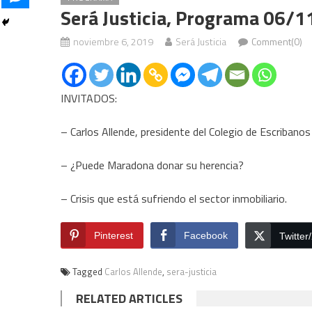
Será Justicia, Programa 06/1
noviembre 6, 2019
Será Justicia
Comment(0)
INVITADOS:
– Carlos Allende, presidente del Colegio de Escribano
– ¿Puede Maradona donar su herencia?
– Crisis que está sufriendo el sector inmobiliario.
Pinterest
Facebook
Twitter
Tagged
Carlos Allende
,
sera-justicia
RELATED ARTICLES