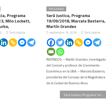
PROGRAMA
icia, Programa
Será Justica, Programa
3, Milo Lockett,
19/09/2018, Marcela Basterra,
urba,
Martín Grandes
13
Será Justicia
septiembre 19, 2018
Será Justicia
INVITADOS: – Martín Grandes, investigado
del Conicet y profesor de Crecimiento
Económico en la UBA. – Marcela Basterra,
presidenta del Consejo de la Magistratura
de la Ciudad de Buenos Aires.
Será Justicia, Programa 14/08/2012, Camila Montero, Lidia Figueiras, Dr. Gonzalo Sanzó