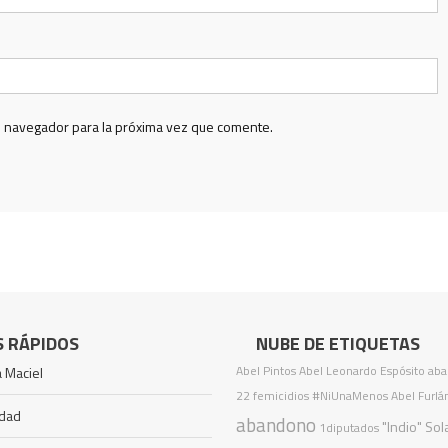
e navegador para la próxima vez que comente.
S RÁPIDOS
NUBE DE ETIQUETAS
Abel Pintos
Abel Leonardo Espósito
aba
 Maciel
22 femicidios
#NiUnaMenos
Abel Furlá
idad
abandono
"Indio" Sol
1diputados