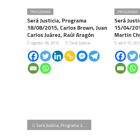
PROGRAMA
PROGRAMA
Será Justicia, Programa
Será Just
18/08/2015, Carlos Brown, Juan
15/04/201
Carlos Juárez, Raúl Aragón
Martin Ch
agosto 18, 2015
Será Justicia
abril 15, 20
Navegación
Será Justicia, Programa 31/07/2012, Juan Manuel Casolati, Dra. Paula Litvachy, Dra. Cinthya Gómez
de