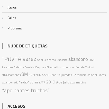
Juicios
Fallos
Programa
NUBE DE ETIQUETAS
"Pity" Álvarez
abandono
Abel Leonardo Espósito
2021
-
Leandro Galetti - Daniela Dupuy - Elizabeth (comunicación telefónica)
8M
#NiUnaMenos
15 N
#8N
Abel Furlán
1diputados
22 femicidios
Abel Pintos
2019
"Indio" Solari
9 de Julio
abandonado
+ATR
abal medina
“aportantes truchos”
ACCESOS