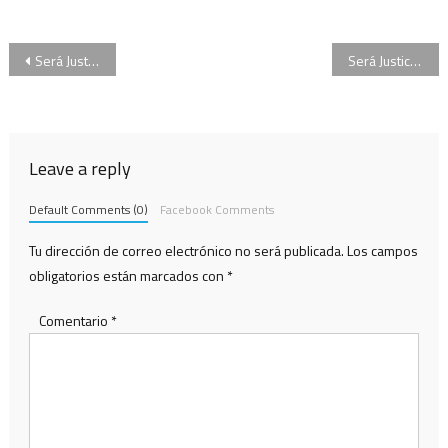
Navegación
Será Justicia, Programa 05/12/2017, Enrique Carrier, Damián Di Pace
Será Justicia, Programa 19/12/2017, Mónica Litza, Dra Ana María García Nicora, José Di Mauro
de
entradas
Leave a reply
Default Comments (0)
Facebook Comments
Tu dirección de correo electrónico no será publicada.
Los campos
obligatorios están marcados con
*
Comentario
*