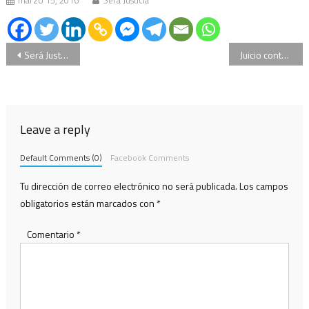
marzo 15, 2016
Será Justicia
Navegación
Será Justicia, Programa 08/08/2019, Mario Sebastiani
Juicio contra Milani: hoy se conoce el veredicto
de
entradas
Leave a reply
Default Comments (0)
Facebook Comments
Tu dirección de correo electrónico no será publicada.
Los campos
obligatorios están marcados con
*
Comentario
*