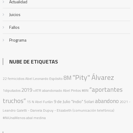
Actualidad
Juicios
Fallos
Programa
NUBE DE ETIQUETAS
"Pity" Álvarez
8M
22 femicidios
Abel Leonardo Espósito
“aportantes
2019
1diputados
+ATR
abandonado
Abel Pintos
#8N
truchos”
abandono
9 de Julio
"Indio" Solari
15 N
Abel Furlán
2021
-
Leandro Galetti - Daniela Dupuy - Elizabeth (comunicación telefónica)
#NiUnaMenos
abal medina