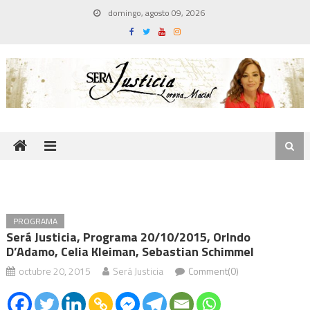
Skip
domingo, agosto 09, 2026
to
content
PROGRAMA
Será Justicia, Programa 20/10/2015, Orlndo
D’Adamo, Celia Kleiman, Sebastian Schimmel
octubre 20, 2015
Será Justicia
Comment(0)