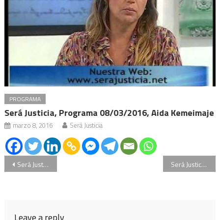
PROGRAMA
Será Justicia, Programa 08/03/2016, Aida Kemeimaje
marzo 8, 2016
Será Justicia
Navegación
Será Justicia, Programa 06/10/2015, Cristian Broghello, Javier Meglino, Bloque I
Será Justicia, Programa 27/10/2015, Martin Lapadú, Guillermo Scheibler, Rodolfo Sorondo
de
entradas
Leave a reply