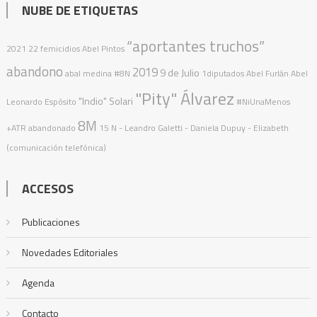
NUBE DE ETIQUETAS
“aportantes truchos”
2021
22 femicidios
Abel Pintos
abandono
2019
9 de Julio
abal medina
#8N
1diputados
Abel Furlán
Abel
"Pity" Álvarez
"Indio" Solari
Leonardo Espósito
#NiUnaMenos
8M
+ATR
abandonado
15 N
- Leandro Galetti - Daniela Dupuy - Elizabeth
(comunicación telefónica)
ACCESOS
Publicaciones
Novedades Editoriales
Agenda
Contacto