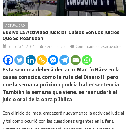
ACTUALIDAD
Vuelve La Actividad Judicial: Cuáles Son Los Juicios
Que Se Reanudan
en
febrero 1, 2021
Será Justicia
Comentarios desactivados
Vue
la
acti
Esta semana deberá declarar Martín Báez en la
judic
causa conocida como la ruta del Dinero K, pero
cuál
que la semana próxima podría haber sentencia.
son
También la semana que viene, se reanudará el
los
juicio oral de la obra pública.
juici
que
Con el inicio del mes, empezará nuevamente la actividad judicial
se
y tal como ocurrió con las cuestiones urgentes en la feria
rea
judicial de enero, se continuará, por ahora, con el trabajo a