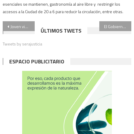
esenciales se mantienen, gastronomía al aire libre y restringir los
accesos a la Ciudad de 20 a 6 para reducir la circulación, entre otras.
Navegación
Joven violada en un comercio de Once: vuelven a indagar al acusado
El Gobierno extendió el plazo de las restricciones en la cantidad de vuelos internacionales
ÚLTIMOS TWETS
de
Tweets by serajusticia
entradas
ESPACIO PUBLICITARIO