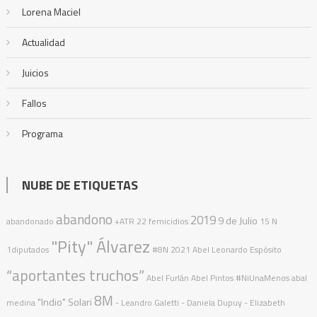
Lorena Maciel
Actualidad
Juicios
Fallos
Programa
NUBE DE ETIQUETAS
abandono
2019
9 de Julio
abandonado
+ATR
22 femicidios
15 N
"Pity" Álvarez
1diputados
#8N
2021
Abel Leonardo Espósito
“aportantes truchos”
Abel Furlán
Abel Pintos
#NiUnaMenos
abal
8M
"Indio" Solari
medina
- Leandro Galetti - Daniela Dupuy - Elizabeth