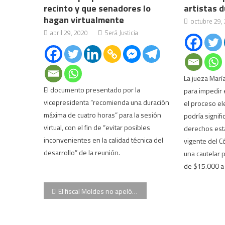
recinto y que senadores lo
artistas 
hagan virtualmente
octubre 29,
abril 29, 2020
Será Justicia
La jueza María
El documento presentado por la
para impedir 
vicepresidenta “recomienda una duración
el proceso el
máxima de cuatro horas” para la sesión
podría signifi
virtual, con el fin de “evitar posibles
derechos esta
inconvenientes en la calidad técnica del
vigente del Có
desarrollo” de la reunión.
una cautelar 
de $15.000 a 
Navegación
El fiscal Moldes no apeló la excarcelación de Boudou pero pidió que lleve una tobillera electrónica
de