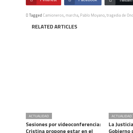
Twitter
Tagged
Camioneros
,
marcha
,
Pablo Moyano
,
tragedia de On
RELATED ARTICLES
ACTUALIDAD
ACTUALIDAD
Sesiones por videoconferencia:
La Justicia
Cristina propone estar en el
Gobierno p