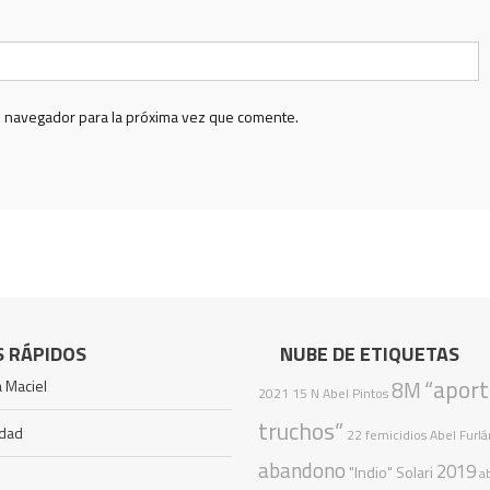
e navegador para la próxima vez que comente.
S RÁPIDOS
NUBE DE ETIQUETAS
“apor
 Maciel
8M
2021
15 N
Abel Pintos
truchos”
idad
22 femicidios
Abel Furlá
abandono
2019
"Indio" Solari
a