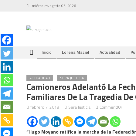
Skip
miércoles, agosto 05, 2026
to
content
Inicio
Lorena Maciel
Actualidad
Pu
ACTUALIDAD
SERA JUSTICIA
Camioneros Adelantó La Fech
Familiares De La Tragedia De
febrero 7, 2018
Será Justicia
Comment(0)
“Hugo Moyano ratifica la marcha de la Federación 