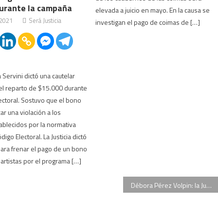
durante la campaña
elevada a juicio en mayo. En la causa se
 2021
Será Justicia
investigan el pago de coimas de […]
 Servini dictó una cautelar
el reparto de $15.000 durante
ectoral. Sostuvo que el bono
car una violación a los
blecidos por la normativa
digo Electoral. La Justicia dictó
para frenar el pago de un bono
artistas por el programa […]
Débora Pérez Volpin: la Justicia caratuló la causa como homicidio culposo