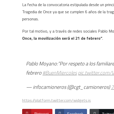
La fecha de la convocatoria estipulada desde un princi
Tragedia de Once ya que se cumplen 6 años de la trage
personas.
Por tal motivo, y a través de redes sociales Pablo M
Once, la movilización será el 21 de febrero”
.
Pablo Moyano:”Por respeto a los familiares
febrero
#BuenMiercoles
pic.twitter.com
— infocamioneros (@cgt_camioneros)
7
https://platform.twitter.com/widgets.js
Pinterest
Facebook