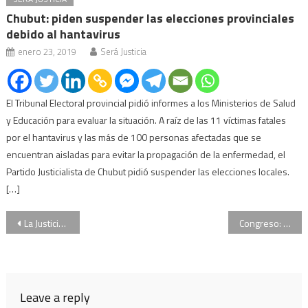
Chubut: piden suspender las elecciones provinciales
debido al hantavirus
enero 23, 2019
Será Justicia
El Tribunal Electoral provincial pidió informes a los Ministerios de Salud
y Educación para evaluar la situación. A raíz de las 11 víctimas fatales
por el hantavirus y las más de 100 personas afectadas que se
encuentran aisladas para evitar la propagación de la enfermedad, el
Partido Justicialista de Chubut pidió suspender las elecciones locales.
[…]
Navegación
La Justicia ratificó la constitucionalidad del nuevo protocolo de seguridad
Congreso: la oposición rechazará la baja de la edad de imputabilidad
de
entradas
Leave a reply