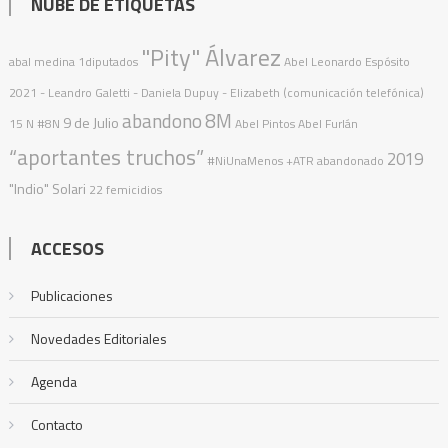
NUBE DE ETIQUETAS
"Pity" Álvarez
abal medina
1diputados
Abel Leonardo Espósito
2021
- Leandro Galetti - Daniela Dupuy - Elizabeth (comunicación telefónica)
abandono
8M
9 de Julio
15 N
#8N
Abel Pintos
Abel Furlán
“aportantes truchos”
2019
#NiUnaMenos
+ATR
abandonado
"Indio" Solari
22 femicidios
ACCESOS
Publicaciones
Novedades Editoriales
Agenda
Contacto