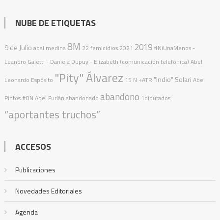
NUBE DE ETIQUETAS
8M
2019
9 de Julio
abal medina
22 femicidios
2021
#NiUnaMenos
-
Leandro Galetti - Daniela Dupuy - Elizabeth (comunicación telefónica)
Abel
"Pity" Álvarez
"Indio" Solari
Leonardo Espósito
15 N
+ATR
Abel
abandono
Pintos
#8N
Abel Furlán
abandonado
1diputados
“aportantes truchos”
ACCESOS
Publicaciones
Novedades Editoriales
Agenda