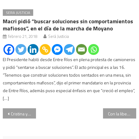
SERA JUSTICIA
Macri pidió “buscar soluciones sin comportamientos
mafiosos”, en el día de la marcha de Moyano
febrero 21, 2018
Será Justicia
El Presidente habló desde Entre Ríos en plena protesta de camioneros
y pidió “sentarse a buscar soluciones”. El acto principal es a las 16.
“Tenemos que construir soluciones todos sentados en una mesa, sin
comportamientos mafiosos”, dijo el primer mandatario en la provincia
de Entre Ríos, además puso especial énfasis en que “creció el empleo”,
[…]
Navegación
Cristina y sus hijos irán a juicio oral en la causa Hotesur
Con la liberación de Velaztiqui Duarte ya no hay detenidos por la muerte de Natacha Jaitt
de
entradas