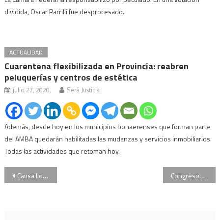
dividida, Oscar Parrilli fue desprocesado.
ACTUALIDAD
Cuarentena flexibilizada en Provincia: reabren
peluquerías y centros de estética
julio 27, 2020
Será Justicia
Además, desde hoy en los municipios bonaerenses que forman parte
del AMBA quedarán habilitadas las mudanzas y servicios inmobiliarios.
Todas las actividades que retoman hoy.
Navegación
Causa Los Sauces: la OA rechazó los planteos de la defensa de Cristina Kirchner
Congreso: Mauricio Macri inaugura el 137° período de sesiones ordinarias
de
entradas