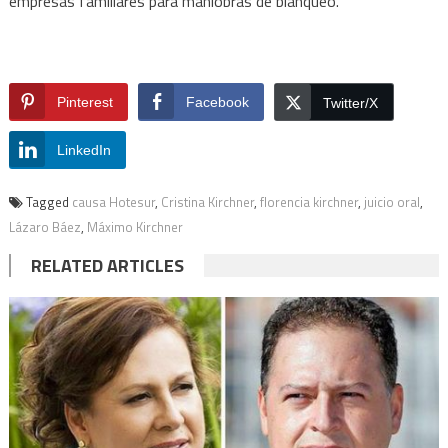
empresas familiares para maniobras de blanqueo.
Pinterest
Facebook
Twitter/X
LinkedIn
Tagged
causa Hotesur
,
Cristina Kirchner
,
florencia kirchner
,
juicio oral
,
Lázaro Báez
,
Máximo Kirchner
RELATED ARTICLES