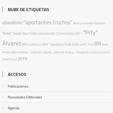
NUBE DE ETIQUETAS
“aportantes truchos”
abandono
Abel Leonardo Espósito
"Pity"
"Indio" Solari
Abel Furlán
abandonado
22 femicidios
2021
Álvarez
8M
9 de Julio
#NiUnaMenos
#8N
1diputados
+ATR
15 N
Abel
Pintos
abal medina
- Leandro Galetti - Daniela Dupuy - Elizabeth (comunicación
2019
telefónica)
ACCESOS
Publicaciones
Novedades Editoriales
Agenda